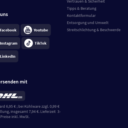
Vertrauen & Sicherheit
Tipps & Beratung
 uns
Kontaktformular
Entsorgung und Umwelt
Streitschlichtung & Beschwerde
Facebook
Youtube
Instagram
TikTok
LinkedIn
ersenden mit
rd 6,95 €
; bei Kühlware zzgl. 0,99 €
llung, insgesamt 7,94 €. Lieferzeit
3-
.
Preise inkl. MwSt.