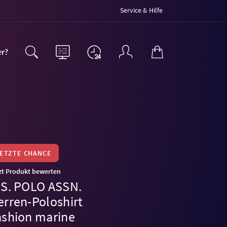
Service & Hilfe
er?
LETZTE CHANCE
zt Produkt bewerten
.S. POLO ASSN.
erren-Poloshirt
ashion marine