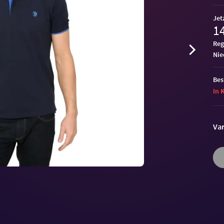
Jet
14
Reg
ni
Bes
In 
Var