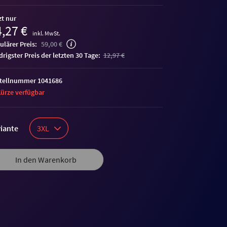
zt nur
,27 €
inkl. MwSt.
ulärer Preis:
59,00 €
edrigster Preis der letzten 30 Tage:
12,97 €
tellnummer 1041686
Kürze verfügbar
iante
3XL
In den Warenkorb