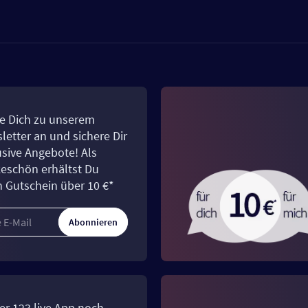
e Dich zu unserem
letter an und sichere Dir
usive Angebote! Als
eschön erhältst Du
n Gutschein über 10 €*
Abonnieren
er 123.live App noch