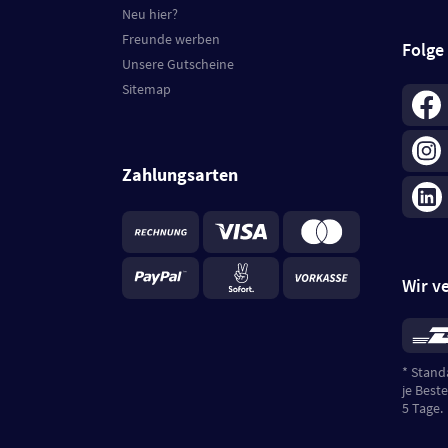
Neu hier?
Freunde werben
Folge
Unsere Gutscheine
Sitemap
Zahlungsarten
Wir v
*
Standa
je Beste
5 Tage