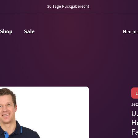
30 Tage Rückgaberecht
Shop
Sale
Neu hi
Jet
U
H
F