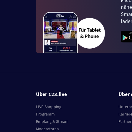
näher
Smar
lade
Über 123.live
Über 
LIVE-Shopping
Untern
Programm
Karrier
Empfang & Stream
Partner
Moderatoren