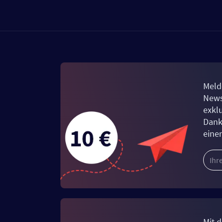
Meld
News
exkl
Dank
eine
Mit d