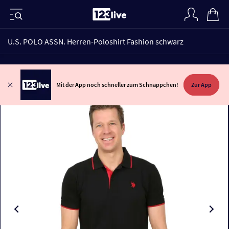
U.S. POLO ASSN. Herren-Poloshirt Fashion schwarz
Mit der App noch schneller zum Schnäppchen!
Zur App