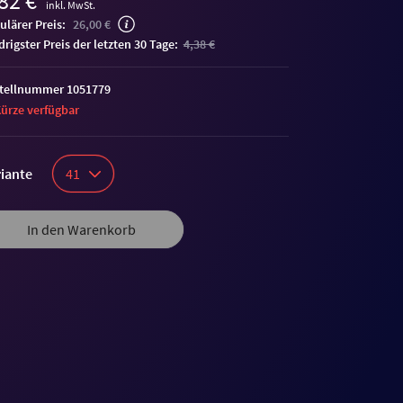
82 €
inkl. MwSt.
ulärer Preis:
26,00 €
edrigster Preis der letzten 30 Tage:
4,38 €
tellnummer 1051779
Kürze verfügbar
iante
41
In den Warenkorb