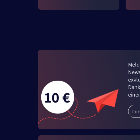
Meld
News
exkl
Dank
eine