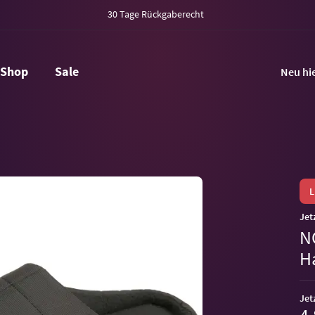
30 Tage Rückgaberecht
Shop
Sale
Neu hi
Jet
N
H
Jet