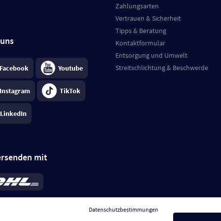
Zahlungsarten
Vertrauen & Sicherheit
Tipps & Beratung
 uns
Kontaktformular
Entsorgung und Umwelt
Streitschlichtung & Beschwerde
Facebook
Youtube
Instagram
TikTok
LinkedIn
ersenden mit
rd 6,95 €
; bei Kühlware zzgl. 0,99 €
llung, insgesamt 7,94 €. Lieferzeit
3-
Datenschutzbestimmungen
.
Preise inkl. MwSt.