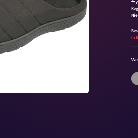
4,
Reg
ni
Bes
In 
Var