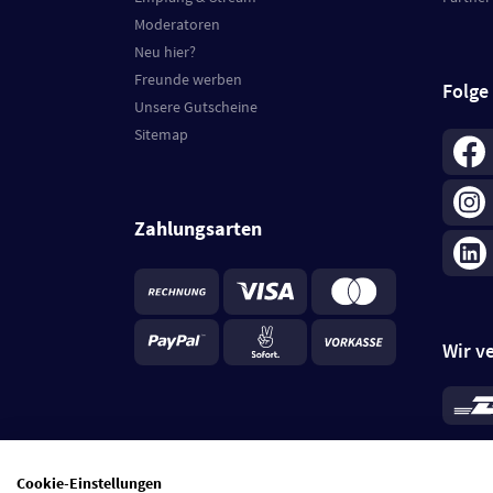
Moderatoren
Neu hier?
Freunde werben
Folge
Unsere Gutscheine
Sitemap
Zahlungsarten
Wir v
*
Standa
je Beste
Cookie-Einstellungen
5 Tage