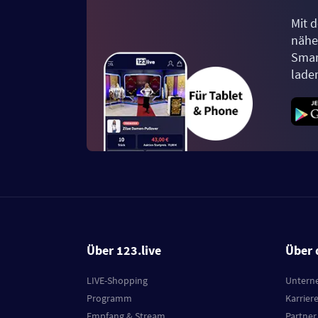
Mit d
näher
Smar
lade
Über 123.live
Über 
LIVE-Shopping
Untern
Programm
Karrier
Empfang & Stream
Partner