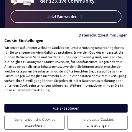
der 123.live Community.
Jetzt Fan werden
Datenschutzbestimmungen
Cookie-Einstellungen
Wir setzen auf unserer Webseite Cookies ein, um die Nutzung unseres Angebotes
Vertrag widerrufen
für Sie so angenehm wie möglich zu gestalten. Es werden Cookies eingesetzt, die
für den Betrieb der Seite und für den Onlineshop notwendig sind, sowie solche,
die lediglich zu anonymen Statistikzwecken, für Komforteinstellungen oder zur
Anzeige personalisierter Inhalte genutzt werden. Sie können selbst entscheiden,
Zahlungsarten
welche Kategorien Sie zulassen möchten. Bitte beachten Sie, dass auf Basis Ihrer
Einstellungen womöglich nicht mehr alle Funktionalitäten der Seite zur Verfügung
stehen. Ihre Einwilligung können Sie jederzeit in der Datenschutzerklärung oder
Wir versenden mit
unter den Cookieeinstellungen widerrufen. Weitere Informationen finden Sie in
unserer
Datenschutzerklärung
.
Service Hotline
Alle akzeptieren
Besuchen Sie uns
Nur erforderliche Cookies
Individuelle Cookies-
akzeptieren
Einstellungen
Cookie Einstellungen
AGB
Datenschutz
Impressum