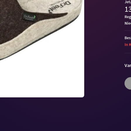
Jet
13
Reg
ni
Bes
In 
Var