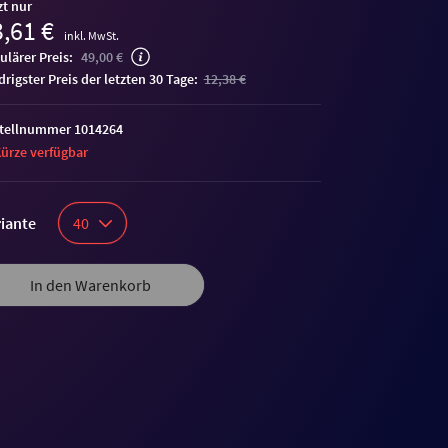
zt nur
,61 €
inkl. MwSt.
ulärer Preis:
49,00 €
edrigster Preis der letzten 30 Tage:
12,38 €
tellnummer 1014264
Kürze verfügbar
iante
40
In den Warenkorb