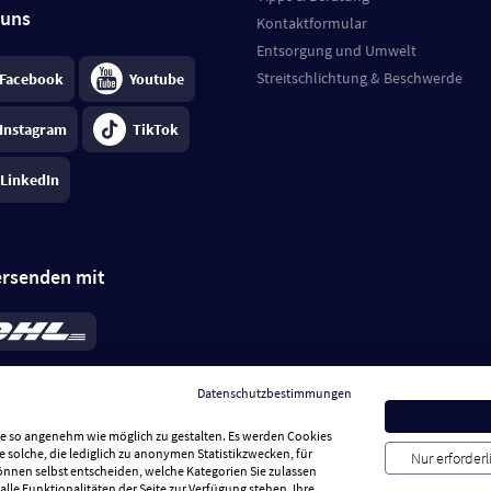
 uns
Kontaktformular
Entsorgung und Umwelt
Streitschlichtung & Beschwerde
Facebook
Youtube
Instagram
TikTok
LinkedIn
ersenden mit
rd 6,95 €
; bei Kühlware zzgl. 0,99 €
llung, insgesamt 7,94 €. Lieferzeit
3-
Datenschutzbestimmungen
.
Preise inkl. MwSt.
Sie so angenehm wie möglich zu gestalten. Es werden Cookies
e solche, die lediglich zu anonymen Statistikzwecken, für
Nur erforder
können selbst entscheiden, welche Kategorien Sie zulassen
alle Funktionalitäten der Seite zur Verfügung stehen. Ihre