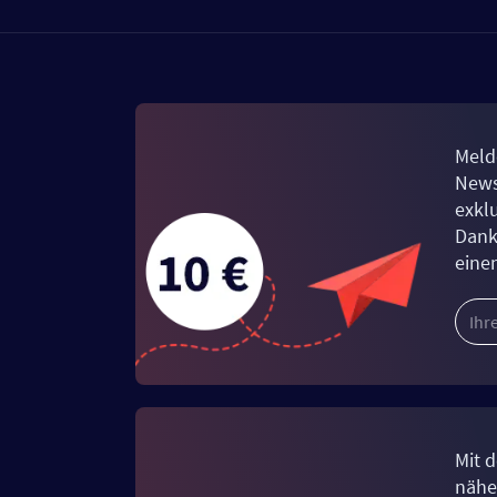
Meld
News
exkl
Dank
eine
Mit d
näher