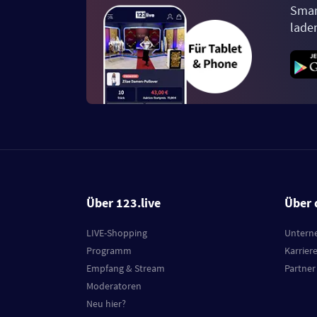
Smar
lade
Über 123.live
Über 
LIVE-Shopping
Untern
Programm
Karrier
Empfang & Stream
Partner
Moderatoren
Neu hier?