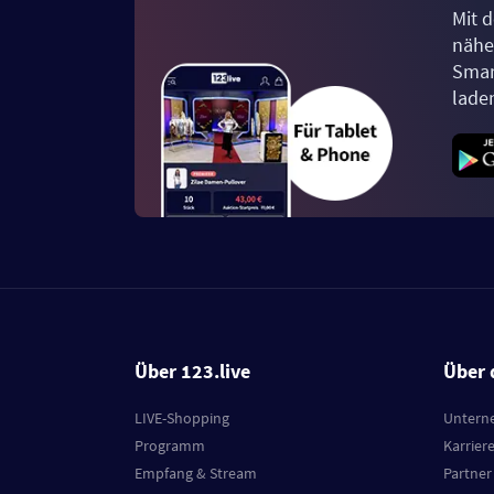
Mit d
näher
Smar
lade
Über 123.live
Über 
LIVE-Shopping
Untern
Programm
Karrier
Empfang & Stream
Partner