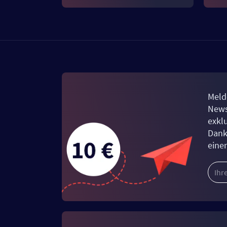
Meld
News
exkl
Dank
eine