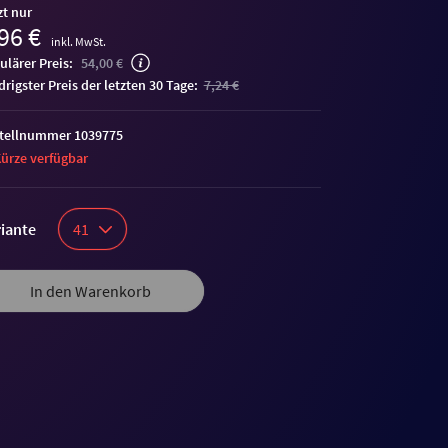
zt nur
96 €
inkl. MwSt.
ulärer Preis:
54,00 €
edrigster Preis der letzten 30 Tage:
7,24 €
tellnummer 1039775
Kürze verfügbar
iante
41
In den Warenkorb