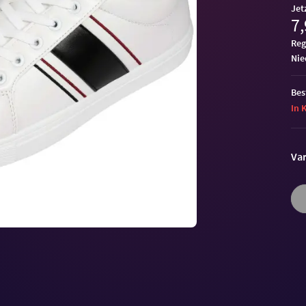
Jet
7,
Reg
ni
Bes
In 
Var