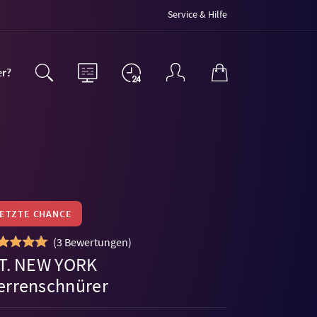
Service & Hilfe
er?
LETZTE CHANCE
(
3 Bewertungen
)
.T. NEW YORK
errenschnürer