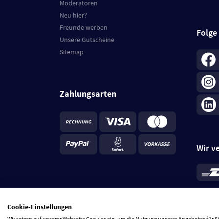
Moderatoren
Neu hier?
Freunde werben
Folge
Unsere Gutscheine
Sitemap
Zahlungsarten
Wir v
*
Standa
je Beste
Cookie-Einstellungen
5 Tage
Wir setzen auf unserer Webseite Cookies ein, um die Nutzung unseres Angebotes für 