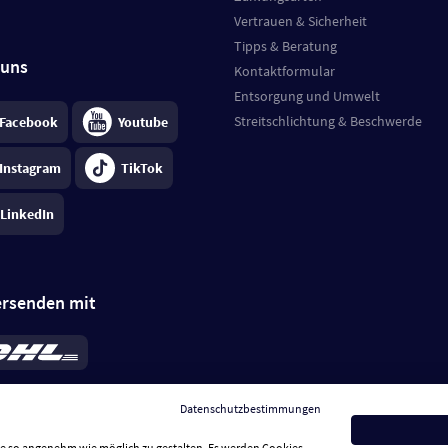
Vertrauen & Sicherheit
Tipps & Beratung
 uns
Kontaktformular
Entsorgung und Umwelt
Streitschlichtung & Beschwerde
Facebook
Youtube
Instagram
TikTok
LinkedIn
ersenden mit
rd 6,95 €
; bei Kühlware zzgl. 0,99 €
llung, insgesamt 7,94 €. Lieferzeit
3-
Datenschutzbestimmungen
.
Preise inkl. MwSt.
Sie so angenehm wie möglich zu gestalten. Es werden Cookies