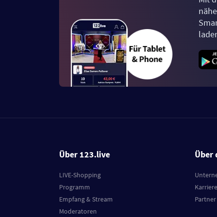
näher
Smar
lade
Über 123.live
Über 
LIVE-Shopping
Untern
Programm
Karrier
Empfang & Stream
Partner
Moderatoren