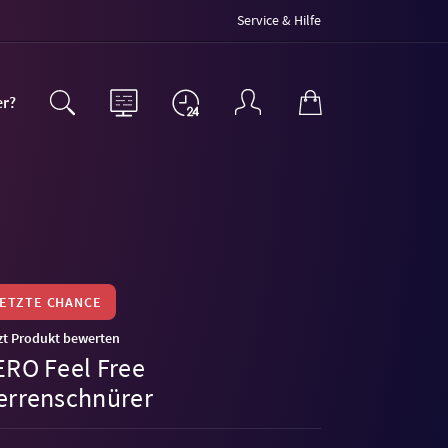
Service & Hilfe
er?
LETZTE CHANCE
zt Produkt bewerten
ERO Feel Free
errenschnürer