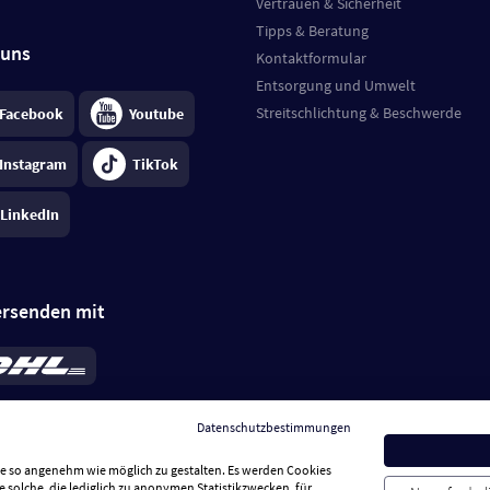
Vertrauen & Sicherheit
Tipps & Beratung
 uns
Kontaktformular
Entsorgung und Umwelt
Streitschlichtung & Beschwerde
Facebook
Youtube
Instagram
TikTok
LinkedIn
ersenden mit
rd 6,95 €
; bei Kühlware zzgl. 0,99 €
llung, insgesamt 7,94 €. Lieferzeit
3-
Datenschutzbestimmungen
.
Preise inkl. MwSt.
Sie so angenehm wie möglich zu gestalten. Es werden Cookies
e solche, die lediglich zu anonymen Statistikzwecken, für