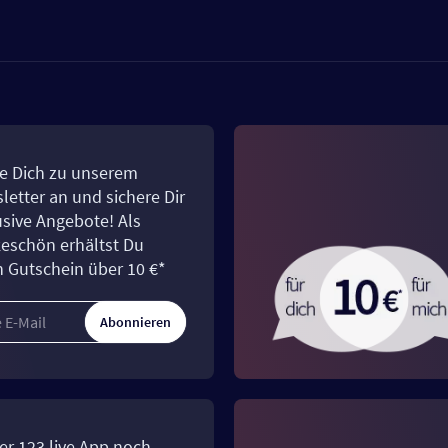
e Dich zu unserem
letter an und sichere Dir
usive Angebote! Als
eschön erhältst Du
n Gutschein über 10 €*
Abonnieren
er 123.live App noch