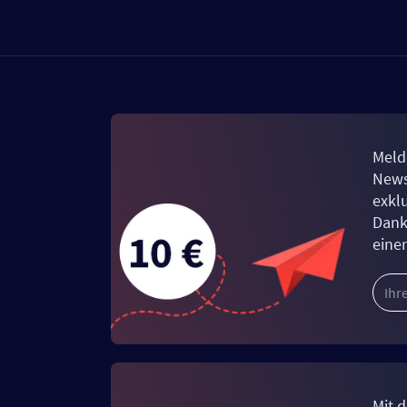
Meld
News
exkl
Dank
eine
Mit d