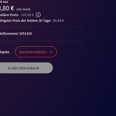
zt nur
,80 €
inkl. MwSt.
ulärer Preis:
105,00 €
edrigster Preis der letzten 30 Tage:
26,18 €
tellnummer 1051160
iante
Variante wählen
In den Warenkorb