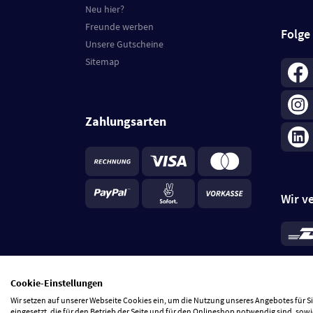
Neu hier?
Freunde werben
Folge
Unsere Gutscheine
Sitemap
Zahlungsarten
Wir v
*
Standa
je Beste
Cookie-Einstellungen
5 Tage
Wir setzen auf unserer Webseite Cookies ein, um die Nutzung unseres Angebotes für 
eingesetzt, die für den Betrieb der Seite und für den Onlineshop notwendig sind, sowi