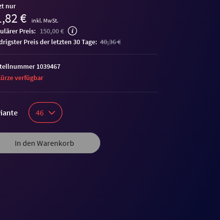
zt nur
,82 €
inkl. MwSt.
ulärer Preis:
150,00 €
edrigster Preis der letzten 30 Tage:
40,36 €
tellnummer 1039467
Kürze verfügbar
iante
46
In den Warenkorb