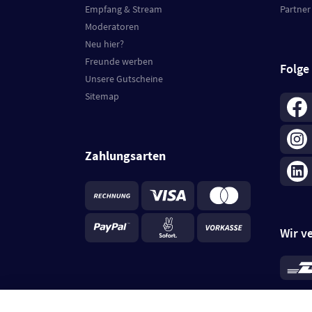
Empfang & Stream
Partner
Moderatoren
Neu hier?
Freunde werben
Folge
Unsere Gutscheine
Sitemap
Zahlungsarten
Wir v
*
Standa
je Beste