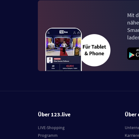
Mit d
näher
Smar
lade
Über 123.live
Über 
LIVE-Shopping
Untern
Programm
Karrier