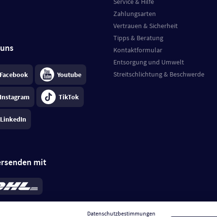
Service & Hilfe
Zahlungsarten
Vertrauen & Sicherheit
Tipps & Beratung
 uns
Kontaktformular
Entsorgung und Umwelt
Streitschlichtung & Beschwerde
Facebook
Youtube
Instagram
TikTok
LinkedIn
ersenden mit
rd 6,95 €
; bei Kühlware zzgl. 0,99 €
llung, insgesamt 7,94 €. Lieferzeit
3-
Datenschutzbestimmungen