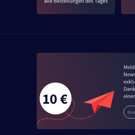
alle Bestellungen des Tages
Meld
News
exkl
Dank
eine