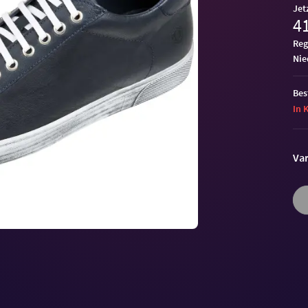
Jet
41
Reg
ni
Bes
In 
Var