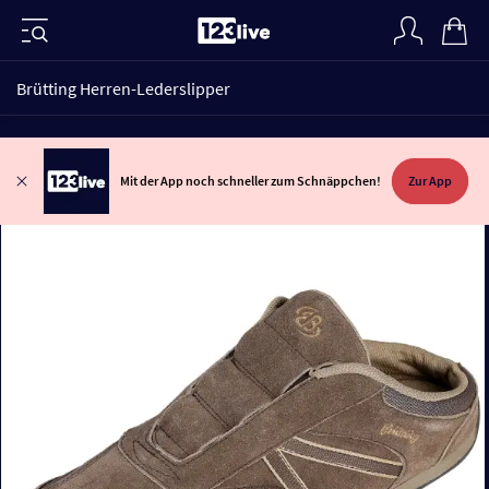
Brütting Herren-Lederslipper
Mit der App noch schneller zum Schnäppchen!
Zur App