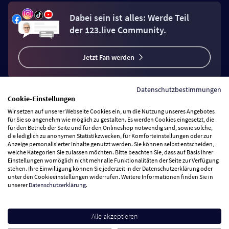
Dabei sein ist alles: Werde Teil
der 123.live Community.
Jetzt Fan werden
Datenschutzbestimmungen
Cookie-Einstellungen
Wir setzen auf unserer Webseite Cookies ein, um die Nutzung unseres Angebotes
Vertrag widerrufen
für Sie so angenehm wie möglich zu gestalten. Es werden Cookies eingesetzt, die
für den Betrieb der Seite und für den Onlineshop notwendig sind, sowie solche,
die lediglich zu anonymen Statistikzwecken, für Komforteinstellungen oder zur
Anzeige personalisierter Inhalte genutzt werden. Sie können selbst entscheiden,
Zahlungsarten
welche Kategorien Sie zulassen möchten. Bitte beachten Sie, dass auf Basis Ihrer
Einstellungen womöglich nicht mehr alle Funktionalitäten der Seite zur Verfügung
stehen. Ihre Einwilligung können Sie jederzeit in der Datenschutzerklärung oder
Wir versenden mit
unter den Cookieeinstellungen widerrufen. Weitere Informationen finden Sie in
unserer
Datenschutzerklärung
.
Service Hotline
Alle akzeptieren
Besuchen Sie uns