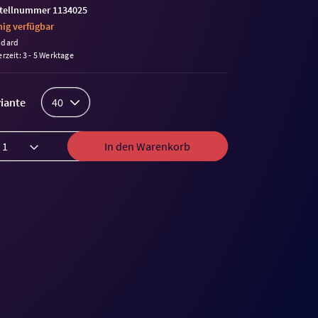
tellnummer 1134025
ig verfügbar
ndard
erzeit: 3 - 5 Werktage
iante
40
In den Warenkorb