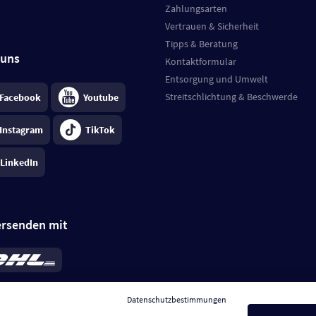
Zahlungsarten
Vertrauen & Sicherheit
Tipps & Beratung
 uns
Kontaktformular
Entsorgung und Umwelt
Streitschlichtung & Beschwerde
Facebook
Youtube
Instagram
TikTok
LinkedIn
ersenden mit
rd 6,95 €
; bei Kühlware zzgl. 0,99 €
llung, insgesamt 7,94 €. Lieferzeit
3-
Datenschutzbestimmungen
.
Preise inkl. MwSt.