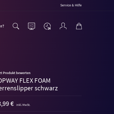
Service & Hilfe
er?
zt Produkt bewerten
OPWAY FLEX FOAM
errenslipper schwarz
,99 €
inkl. MwSt.