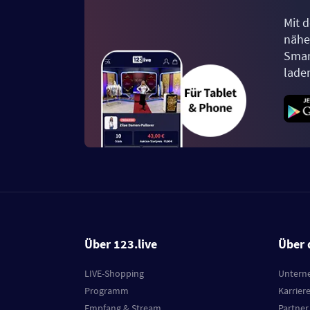
Mit d
näher
Smar
lade
Über 123.live
Über 
LIVE-Shopping
Untern
Programm
Karrier
Empfang & Stream
Partner