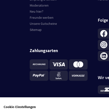
Moderatoren
Neu hier?
Freunde werben
Folge
Unsere Gutscheine
Sitemap
Zahlungsarten
Wir v
*
Standa
je Beste
Cookie-Einstellungen
5 Tage