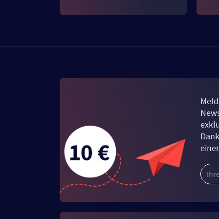
Meld
News
exkl
Dank
eine