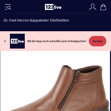
Dr. Feet Herren Nappaleder Stiefeletten
Mit der App noch schneller zum Schnäppchen!
Zur App