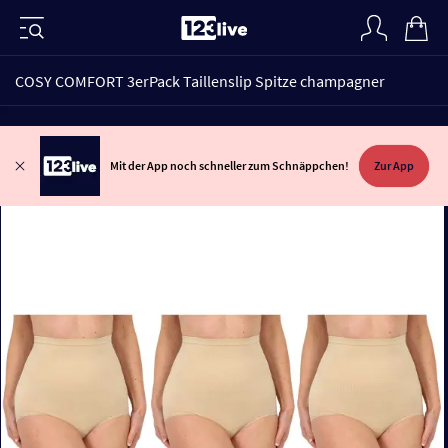
COSY COMFORT 3erPack Taillenslip Spitze champagner
Mit der App noch schneller zum Schnäppchen!
Zur App