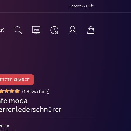
Service & Hilfe
er?
LETZTE CHANCE
(
1 Bewertung
)
afe moda
errenlederschnürer
zt nur