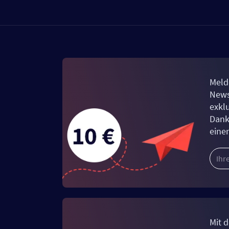
Meld
News
exkl
Dank
eine
Mit d