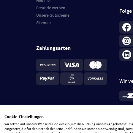
Neu hier?
Freunde werben
Folge
Unsere Gutscheine
Sitemap
Zahlungsarten
Wir v
*
Standa
je Beste
Cookie-Einstellungen
5 Tage
Wir setzen auf unserer Webseite Cookies ein, um die Nutzung unseres Angebotes für 
eingesetzt, die für den Betrieb der Seite und für den Onlineshop notwendig sind, sowi