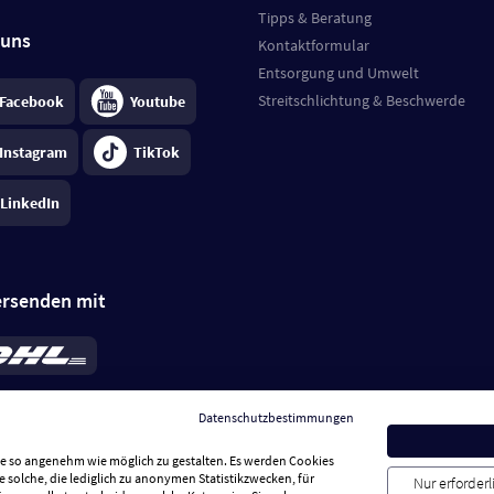
Tipps & Beratung
 uns
Kontaktformular
Entsorgung und Umwelt
Streitschlichtung & Beschwerde
Facebook
Youtube
Instagram
TikTok
LinkedIn
ersenden mit
rd 6,95 €
; bei Kühlware zzgl. 0,99 €
llung, insgesamt 7,94 €. Lieferzeit
3-
Datenschutzbestimmungen
.
Preise inkl. MwSt.
Sie so angenehm wie möglich zu gestalten. Es werden Cookies
e solche, die lediglich zu anonymen Statistikzwecken, für
Nur erforder