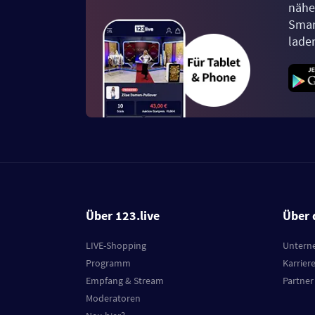
näher
Smar
lade
Über 123.live
Über 
LIVE-Shopping
Untern
Programm
Karrier
Empfang & Stream
Partner
Moderatoren