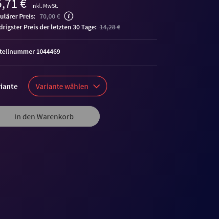
,71 €
inkl. MwSt.
ulärer Preis:
70,00 €
edrigster Preis der letzten 30 Tage:
14,28 €
tellnummer 1044469
iante
Variante wählen
In den Warenkorb