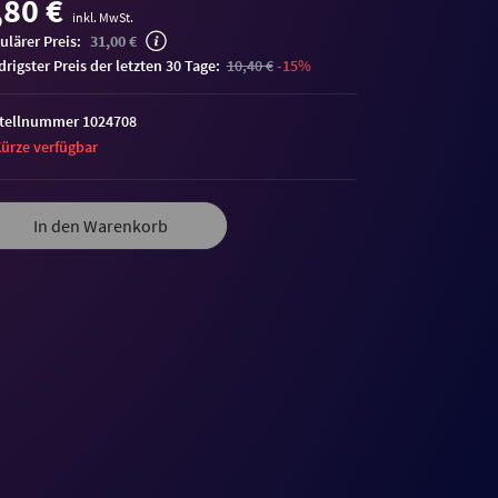
,80 €
inkl. MwSt.
ulärer Preis:
31,00 €
edrigster Preis der letzten 30 Tage:
10,40 €
-15%
tellnummer 1024708
Kürze verfügbar
In den Warenkorb
me