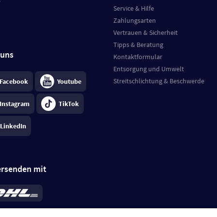
e
Service & Hilfe
Zahlungsarten
Vertrauen & Sicherheit
Tipps & Beratung
 uns
Kontaktformular
Entsorgung und Umwelt
Streitschlichtung & Beschwerde
Facebook
Youtube
Instagram
TikTok
LinkedIn
ersenden mit
rd 6,95 €
; bei Kühlware zzgl. 0,99 €