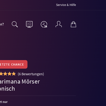
Service & Hilfe
er?
LETZTE CHANCE
(
6 Bewertungen
)
arimana Mörser
onisch
zt nur