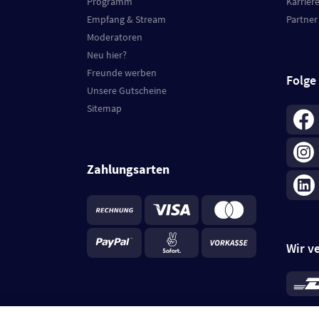
Programm
Karrier
Empfang & Stream
Partner
Moderatoren
Neu hier?
Freunde werben
Folge
Unsere Gutscheine
Sitemap
Zahlungsarten
Wir v
*
Standa