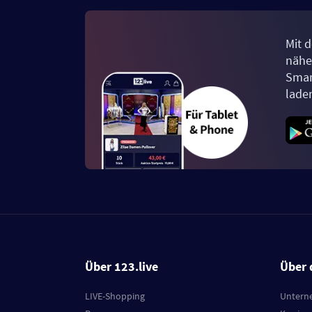
Mit d
näher
Smar
lade
Über 123.live
Über 
LIVE-Shopping
Untern