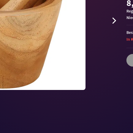
8
Reg
ni
Bes
In 
Volu
90%