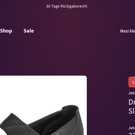
30 Tage Rückgaberecht
Shop
Sale
Neu hi
Jet
D
S
Jet