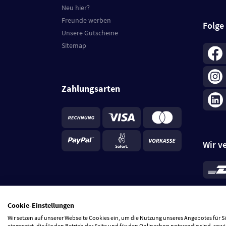
Neu hier?
Freunde werben
Folge
Unsere Gutscheine
Sitemap
Zahlungsarten
Wir v
*
Standa
je Beste
Cookie-Einstellungen
5 Tage
Wir setzen auf unserer Webseite Cookies ein, um die Nutzung unseres Angebotes für 
eingesetzt, die für den Betrieb der Seite und für den Onlineshop notwendig sind, sowi