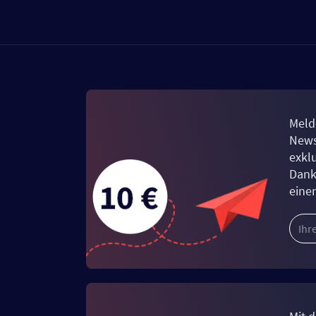
Meld
News
exkl
Dank
eine