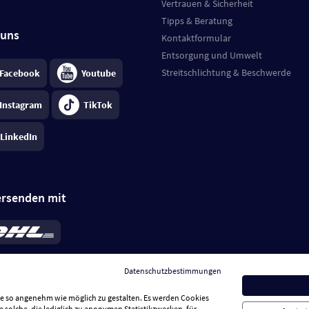
Vertrauen & Sicherheit
Tipps & Beratung
 uns
Kontaktformular
Entsorgung und Umwelt
Streitschlichtung & Beschwerde
Facebook
Youtube
Instagram
TikTok
LinkedIn
ersenden mit
rd 6,95 €
; bei Kühlware zzgl. 0,99 €
llung, insgesamt 7,94 €. Lieferzeit
3-
Datenschutzbestimmungen
.
Preise inkl. MwSt.
Sie so angenehm wie möglich zu gestalten. Es werden Cookies
e solche, die lediglich zu anonymen Statistikzwecken, für