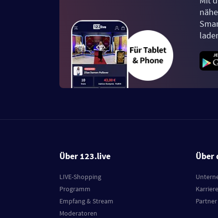
Mit d
näher
Smar
lade
Über 123.live
Über 
LIVE-Shopping
Untern
Programm
Karrier
Empfang & Stream
Partner
Moderatoren