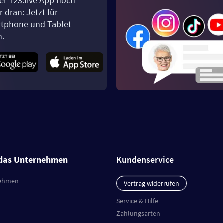
er 123.live App noch
 dran: Jetzt für
tphone und Tablet
n.
das Unternehmen
Kundenservice
ehmen
Vertrag widerrufen
e
Service & Hilfe
Zahlungsarten