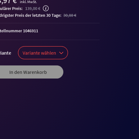
,97 €
inkl. MwSt.
ulärer Preis:
139,00 €
edrigster Preis der letzten 30 Tage:
30,88 €
tellnummer 1046911
iante
Variante wählen
In den Warenkorb