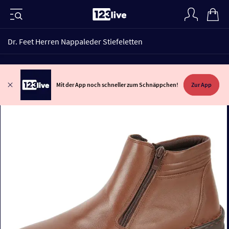
Dr. Feet Herren Nappaleder Stiefeletten
Mit der App noch schneller zum Schnäppchen!
Zur App