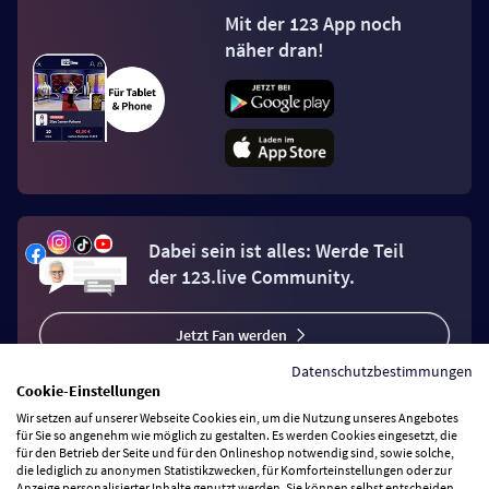
Mit der 123 App noch
näher dran!
Dabei sein ist alles: Werde Teil
der 123.live Community.
Jetzt Fan werden
Datenschutzbestimmungen
Cookie-Einstellungen
Wir setzen auf unserer Webseite Cookies ein, um die Nutzung unseres Angebotes
für Sie so angenehm wie möglich zu gestalten. Es werden Cookies eingesetzt, die
für den Betrieb der Seite und für den Onlineshop notwendig sind, sowie solche,
Vertrag widerrufen
die lediglich zu anonymen Statistikzwecken, für Komforteinstellungen oder zur
Anzeige personalisierter Inhalte genutzt werden. Sie können selbst entscheiden,