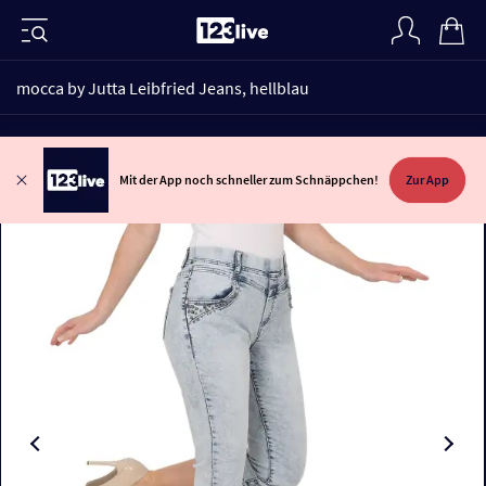
mocca by Jutta Leibfried Jeans, hellblau
Mit der App noch schneller zum Schnäppchen!
Zur App