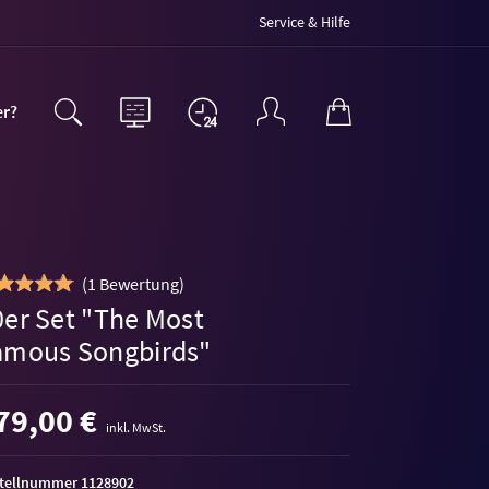
Service & Hilfe
er?
(
1 Bewertung
)
0er Set "The Most
amous Songbirds"
79,00 €
inkl. MwSt.
tellnummer 1128902