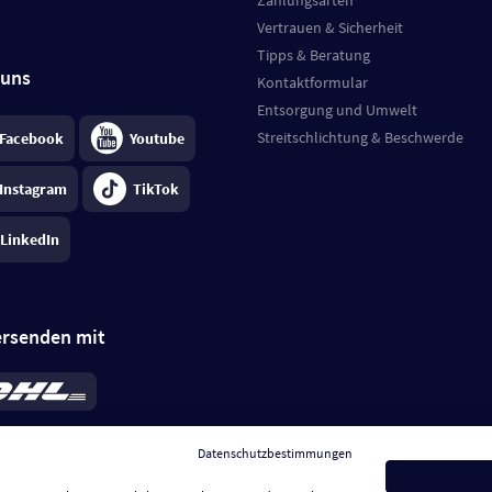
Zahlungsarten
Vertrauen & Sicherheit
Tipps & Beratung
 uns
Kontaktformular
Entsorgung und Umwelt
Streitschlichtung & Beschwerde
Facebook
Youtube
Instagram
TikTok
LinkedIn
ersenden mit
rd 6,95 €
; bei Kühlware zzgl. 0,99 €
llung, insgesamt 7,94 €. Lieferzeit
3-
Datenschutzbestimmungen
.
Preise inkl. MwSt.