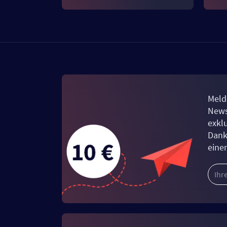
Meld
News
exkl
Dank
eine