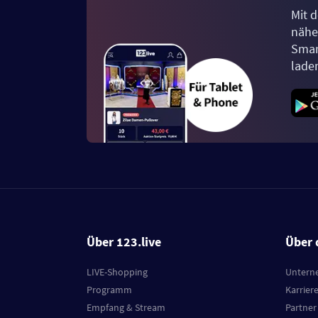
Mit d
näher
Smar
lade
Über 123.live
Über 
LIVE-Shopping
Untern
Programm
Karrier
Empfang & Stream
Partner