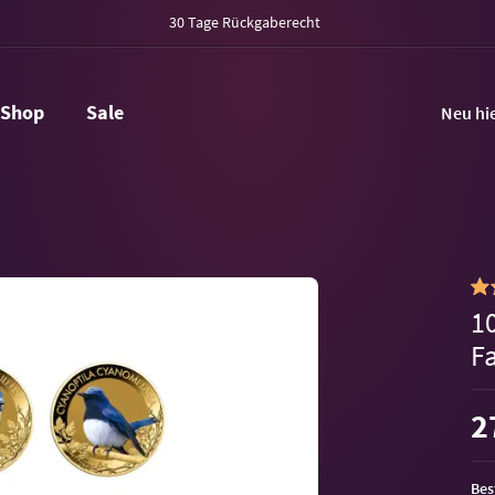
30 Tage Rückgaberecht
Shop
Sale
Neu hi
1
F
2
Bes