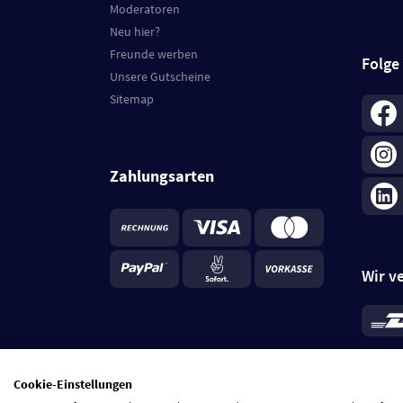
Moderatoren
Neu hier?
Freunde werben
Folge
Unsere Gutscheine
Sitemap
Zahlungsarten
Wir v
*
Standa
je Beste
Cookie-Einstellungen
5 Tage