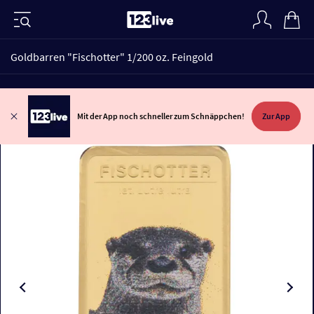
Goldbarren "Fischotter" 1/200 oz. Feingold
Mit der App noch schneller zum Schnäppchen!
Zur App