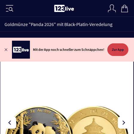
Goldmünze "Panda 2026" mit Black-Platin-Veredelung
Mit der App noch schneller zum Schnäppchen!
Zur App