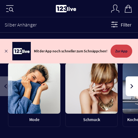
Silber Anhänger
Filter
Mit der App noch schneller zum Schnäppchen!
Zur App
Mode
Schmuck
Koche