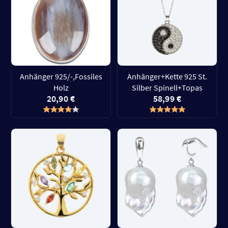
Anhänger 925/-,Fossiles
Anhänger+Kette 925 St.
Holz
Silber Spinell+Topas
20,90 €
58,99 €