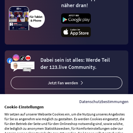
näher dran!
Dabei sein ist alles: Werde Teil
der 123.live Community.
Jetzt Fan werden
Datenschutzbestimmungen
Cookie-Einstellungen
Wir setzen auf unserer Webseite Cookies ein, um die Nutzung unseres Angebotes
Vertrag widerrufen
für Sie so angenehm wie möglich zu gestalten. Es werden Cookies eingesetzt, die
für den Betrieb der Seite und für den Onlineshop notwendig sind, sowie solche,
die lediglich zu anonymen Statistikzwecken, für Komforteinstellungen oder zur