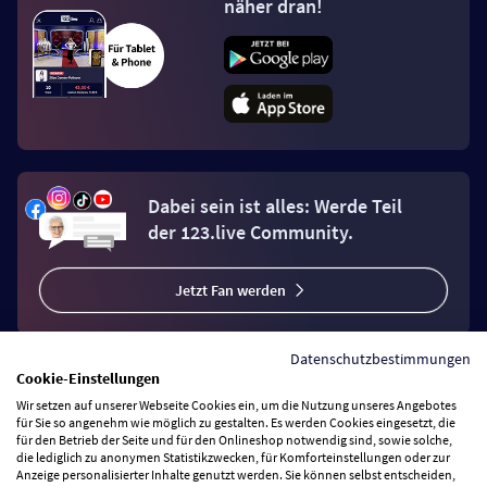
näher dran!
Dabei sein ist alles: Werde Teil
der 123.live Community.
Jetzt Fan werden
Datenschutzbestimmungen
Cookie-Einstellungen
Wir setzen auf unserer Webseite Cookies ein, um die Nutzung unseres Angebotes
Vertrag widerrufen
für Sie so angenehm wie möglich zu gestalten. Es werden Cookies eingesetzt, die
für den Betrieb der Seite und für den Onlineshop notwendig sind, sowie solche,
die lediglich zu anonymen Statistikzwecken, für Komforteinstellungen oder zur
Anzeige personalisierter Inhalte genutzt werden. Sie können selbst entscheiden,
Zahlungsarten