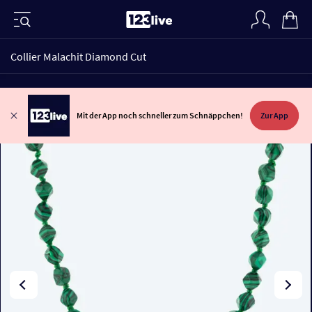
Collier Malachit Diamond Cut
Mit der App noch schneller zum Schnäppchen!
Zur App