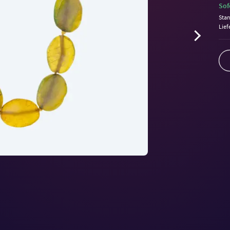
Sof
Sta
Lief
Volu
90%