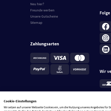
Neu hier?
Freunde werben
Folge
Unsere Gutscheine
Sitemap
Zahlungsarten
Wir v
*
Standa
je Beste
Cookie-Einstellungen
5 Tage
Wir setzen auf unserer Webseite Cookies ein, um die Nutzung unseres Angebotes für 