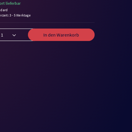
ort lieferbar
ndard
erzeit: 3 - 5 Werktage
In den Warenkorb
me