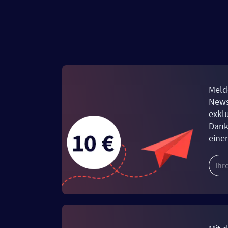
Meld
News
exkl
Dank
eine