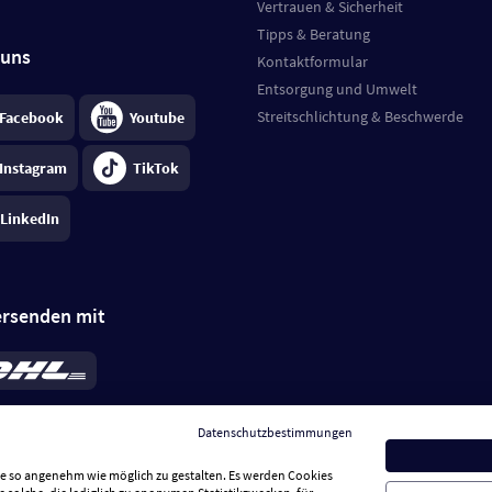
Vertrauen & Sicherheit
Tipps & Beratung
 uns
Kontaktformular
Entsorgung und Umwelt
Streitschlichtung & Beschwerde
Facebook
Youtube
Instagram
TikTok
LinkedIn
ersenden mit
rd 6,95 €
; bei Kühlware zzgl. 0,99 €
llung, insgesamt 7,94 €. Lieferzeit
3-
Datenschutzbestimmungen
.
Preise inkl. MwSt.
Sie so angenehm wie möglich zu gestalten. Es werden Cookies