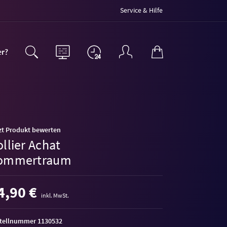
Service & Hilfe
er?
zt Produkt bewerten
llier Achat
ommertraum
4,90 €
inkl. MwSt.
tellnummer 1130532