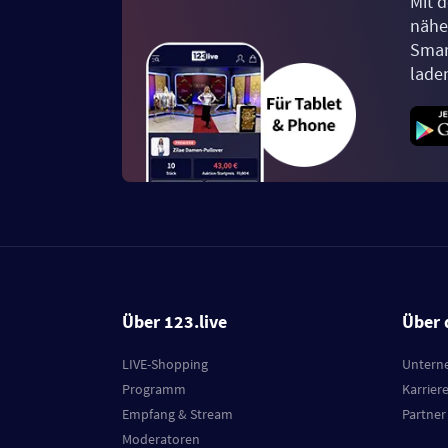
Mit d
näher
Smar
lade
Über 123.live
Über 
LIVE-Shopping
Untern
Programm
Karrier
Empfang & Stream
Partner
Moderatoren