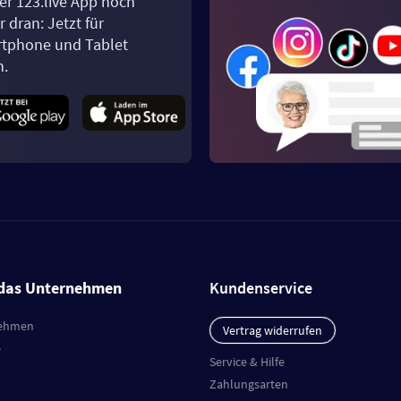
er 123.live App noch
 dran: Jetzt für
tphone und Tablet
n.
das Unternehmen
Kundenservice
ehmen
Vertrag widerrufen
e
Service & Hilfe
Zahlungsarten