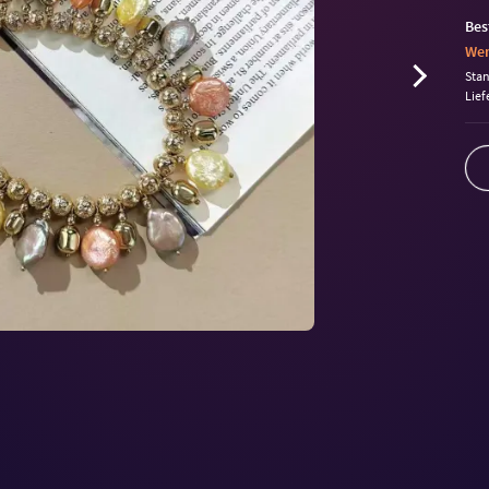
Bes
Wen
Sta
Lief
Volu
90%