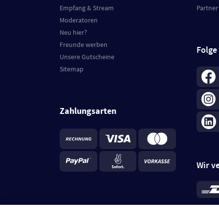
Empfang & Stream
Partner
Moderatoren
Neu hier?
Freunde werben
Folge
Unsere Gutscheine
Sitemap
Zahlungsarten
Wir v
*
Standa
je Beste