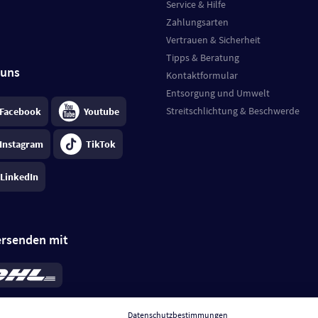
Service & Hilfe
Zahlungsarten
Vertrauen & Sicherheit
Tipps & Beratung
 uns
Kontaktformular
Entsorgung und Umwelt
Streitschlichtung & Beschwerde
Facebook
Youtube
Instagram
TikTok
LinkedIn
ersenden mit
rd 6,95 €
; bei Kühlware zzgl. 0,99 €
llung, insgesamt 7,94 €. Lieferzeit
3-
Datenschutzbestimmungen