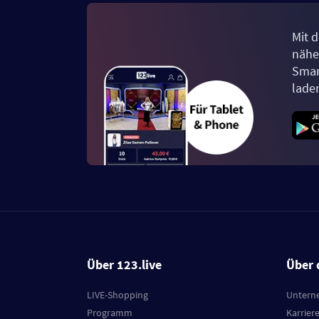
Mit d
näher
Smar
lade
Über 123.live
Über 
LIVE-Shopping
Untern
Programm
Karrier