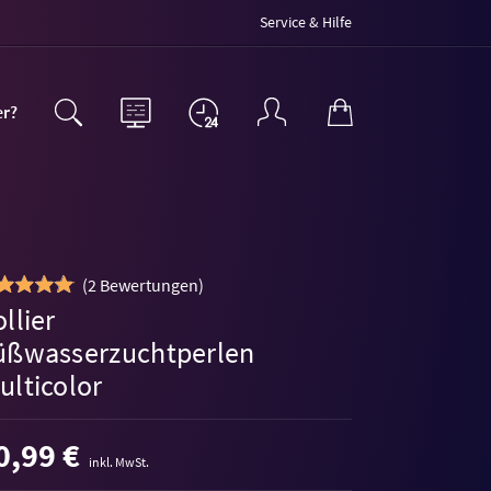
Service & Hilfe
er?
(
2 Bewertungen
)
llier
üßwasserzuchtperlen
ulticolor
0,99 €
inkl. MwSt.