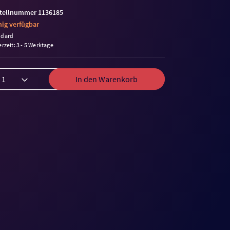
tellnummer 1136185
ig verfügbar
ndard
erzeit: 3 - 5 Werktage
In den Warenkorb
me