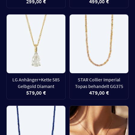
299,00 €
499,00 €
LG Anhänger+Kette 585
STAR Collier Imperial
Gelbgold Diamant
Topas behandelt GG375
579,00 €
479,00 €