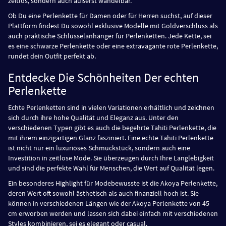
zeitlos, sondern auch äußerst wandelbar.
Ob Du eine Perlenkette für Damen oder für Herren suchst, auf dieser
Plattform findest Du sowohl exklusive Modelle mit Goldverschluss als
auch praktische Schlüsselanhänger für Perlenketten. Jede Kette, sei
es eine schwarze Perlenkette oder eine extravagante rote Perlenkette,
rundet dein Outfit perfekt ab.
Entdecke Die Schönheiten Der echten
Perlenkette
Echte Perlenketten sind in vielen Variationen erhältlich und zeichnen
sich durch ihre hohe Qualität und Eleganz aus. Unter den
verschiedenen Typen gibt es auch die begehrte Tahiti Perlenkette, die
mit ihrem einzigartigen Glanz fasziniert. Eine echte Tahiti Perlenkette
ist nicht nur ein luxuriöses Schmuckstück, sondern auch eine
Investition in zeitlose Mode. Sie überzeugen durch Ihre Langlebigkeit
und sind die perfekte Wahl für Menschen, die Wert auf Qualität legen.
Ein besonderes Highlight für Modebewusste ist die Akoya Perlenkette,
deren Wert oft sowohl ästhetisch als auch finanziell hoch ist. Sie
können in verschiedenen Längen wie der Akoya Perlenkette von 45
cm erworben werden und lassen sich dabei einfach mit verschiedenen
Styles kombinieren, sei es elegant oder casual.