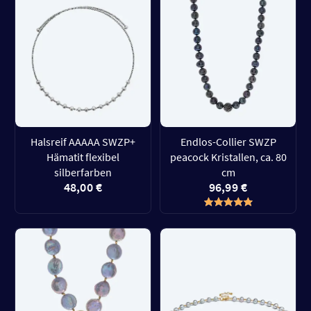
Halsreif AAAAA SWZP+
Endlos-Collier SWZP
Hämatit flexibel
peacock Kristallen, ca. 80
silberfarben
cm
48,00 €
96,99 €