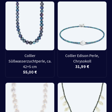
Collier
Collier Edison Perle,
Süßwasserzuchtperle, ca.
Chrysokoll
31,99 €
42+5 cm
55,00 €