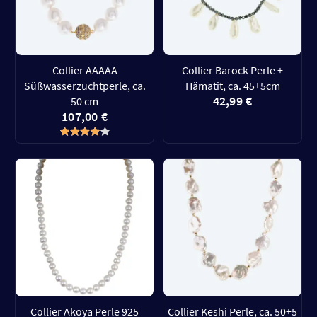
Collier AAAAA
Collier Barock Perle +
Süßwasserzuchtperle, ca.
Hämatit, ca. 45+5cm
42,99 €
50 cm
107,00 €
Collier Akoya Perle 925
Collier Keshi Perle, ca. 50+5