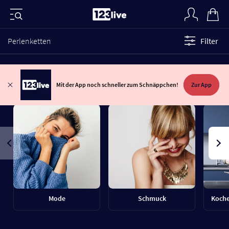
Perlenketten
Filter
Mit der App noch schneller zum Schnäppchen!
Zur App
Mode
Schmuck
Koche