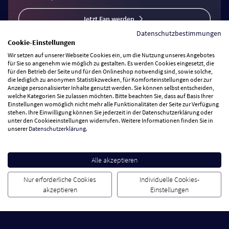
Jetzt Fan werden
Datenschutzbestimmungen
Cookie-Einstellungen
Wir setzen auf unserer Webseite Cookies ein, um die Nutzung unseres Angebotes
für Sie so angenehm wie möglich zu gestalten. Es werden Cookies eingesetzt, die
für den Betrieb der Seite und für den Onlineshop notwendig sind, sowie solche,
Vertrag widerrufen
die lediglich zu anonymen Statistikzwecken, für Komforteinstellungen oder zur
Anzeige personalisierter Inhalte genutzt werden. Sie können selbst entscheiden,
welche Kategorien Sie zulassen möchten. Bitte beachten Sie, dass auf Basis Ihrer
Einstellungen womöglich nicht mehr alle Funktionalitäten der Seite zur Verfügung
Zahlungsarten
stehen. Ihre Einwilligung können Sie jederzeit in der Datenschutzerklärung oder
unter den Cookieeinstellungen widerrufen. Weitere Informationen finden Sie in
unserer
Datenschutzerklärung
.
Wir versenden mit
Service Hotline
Alle akzeptieren
Nur erforderliche Cookies
Individuelle Cookies-
Besuchen Sie uns
akzeptieren
Einstellungen
Cookie Einstellungen
AGB
Datenschutz
Impressum