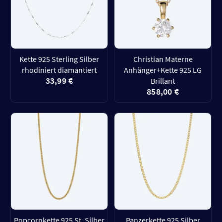
Kette 925 Sterling Silber
Christian Materne
rhodiniert diamantiert
Anhänger+Kette 925 LG
33,99 €
Brillant
858,00 €
Popcornkette 925 St. Silber
Panzerkette 925 Silber