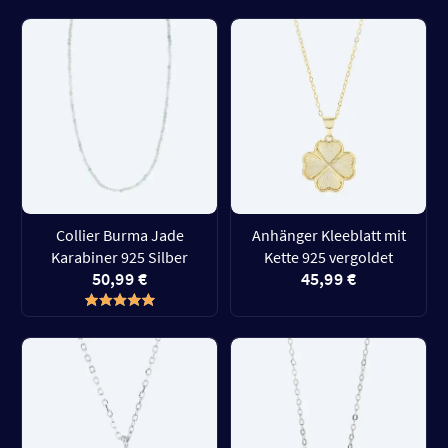
Collier Burma Jade
Anhänger Kleeblatt mit
Karabiner 925 Silber
Kette 925 vergoldet
50,99 €
45,99 €