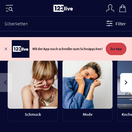
Silberketten
Filter
Mit der App noch schneller zum Schnäppchen!
Zur App
Schmuck
Mode
Koche