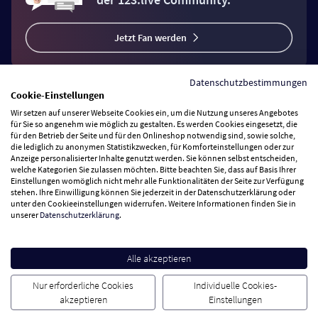
Jetzt Fan werden
Datenschutzbestimmungen
Cookie-Einstellungen
Wir setzen auf unserer Webseite Cookies ein, um die Nutzung unseres Angebotes
Vertrag widerrufen
für Sie so angenehm wie möglich zu gestalten. Es werden Cookies eingesetzt, die
für den Betrieb der Seite und für den Onlineshop notwendig sind, sowie solche,
die lediglich zu anonymen Statistikzwecken, für Komforteinstellungen oder zur
Anzeige personalisierter Inhalte genutzt werden. Sie können selbst entscheiden,
Zahlungsarten
welche Kategorien Sie zulassen möchten. Bitte beachten Sie, dass auf Basis Ihrer
Einstellungen womöglich nicht mehr alle Funktionalitäten der Seite zur Verfügung
stehen. Ihre Einwilligung können Sie jederzeit in der Datenschutzerklärung oder
Wir versenden mit
unter den Cookieeinstellungen widerrufen. Weitere Informationen finden Sie in
unserer
Datenschutzerklärung
.
Service Hotline
Alle akzeptieren
Besuchen Sie uns
Nur erforderliche Cookies
Individuelle Cookies-
akzeptieren
Einstellungen
Cookie Einstellungen
AGB
Datenschutz
Impressum