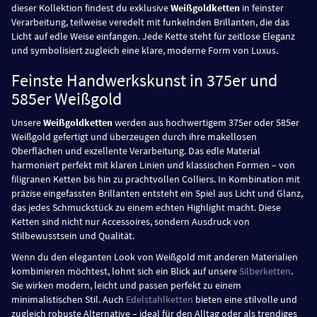
dieser Kollektion findest du exklusive
Weißgoldketten
in feinster
Verarbeitung, teilweise veredelt mit funkelnden Brillanten, die das
Licht auf edle Weise einfangen. Jede Kette steht für zeitlose Eleganz
und symbolisiert zugleich eine klare, moderne Form von Luxus.
Feinste Handwerkskunst in 375er und
585er Weißgold
Unsere
Weißgoldketten
werden aus hochwertigem 375er oder 585er
Weißgold gefertigt und überzeugen durch ihre makellosen
Oberflächen und exzellente Verarbeitung. Das edle Material
harmoniert perfekt mit klaren Linien und klassischen Formen – von
filigranen Ketten bis hin zu prachtvollen Colliers. In Kombination mit
präzise eingefassten Brillanten entsteht ein Spiel aus Licht und Glanz,
das jedes Schmuckstück zu einem echten Highlight macht. Diese
Ketten sind nicht nur Accessoires, sondern Ausdruck von
Stilbewusstsein und Qualität.
Wenn du den eleganten Look von Weißgold mit anderen Materialien
kombinieren möchtest, lohnt sich ein Blick auf unsere
Silberketten
.
Sie wirken modern, leicht und passen perfekt zu einem
minimalistischen Stil. Auch
Edelstahlketten
bieten eine stilvolle und
zugleich robuste Alternative – ideal für den Alltag oder als trendiges