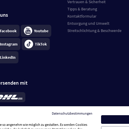
Vertrauen & Sicherheit
Tipps & Beratung
 uns
Kontaktformular
Entsorgung und Umwelt
Streitschlichtung & Beschwerde
Facebook
Youtube
Instagram
TikTok
LinkedIn
ersenden mit
rd 6,95 €
; bei Kühlware zzgl. 0,99 €
llung, insgesamt 7,94 €. Lieferzeit
3-
Datenschutzbestimmungen
.
Preise inkl. MwSt.
Sie so angenehm wie möglich zu gestalten. Es werden Cookies