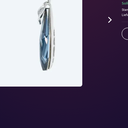
Sof
Sta
Lief
Volu
90%