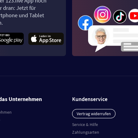
er 123.live App noch
 dran: Jetzt für
tphone und Tablet
n.
das Unternehmen
Kundenservice
ehmen
Vertrag widerrufen
e
Service & Hilfe
Zahlungsarten