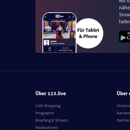
Mit d
näher
Smar
lade
Über 123.live
Über 
LIVE-Shopping
Untern
Programm
Karrier
Empfang & Stream
Partner
Moderatoren