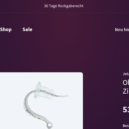
30 Tage Rückgaberecht
Shop
Sale
Neu hi
Jet
O
Zi
5
Bes