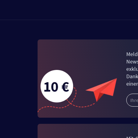
Meld
News
exkl
Dank
eine