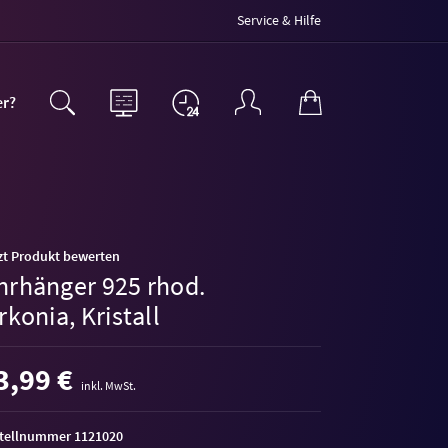
Service & Hilfe
er?
zt Produkt bewerten
hrhänger 925 rhod.
rkonia, Kristall
3,99 €
inkl. MwSt.
tellnummer 1121020