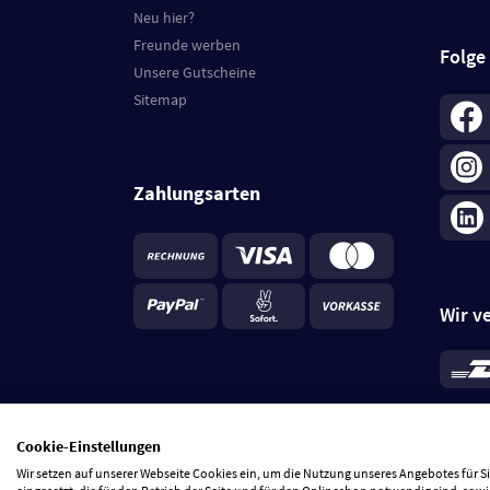
Neu hier?
Freunde werben
Folge
Unsere Gutscheine
Sitemap
Zahlungsarten
Wir v
*
Standa
je Beste
Cookie-Einstellungen
5 Tage
Wir setzen auf unserer Webseite Cookies ein, um die Nutzung unseres Angebotes für 