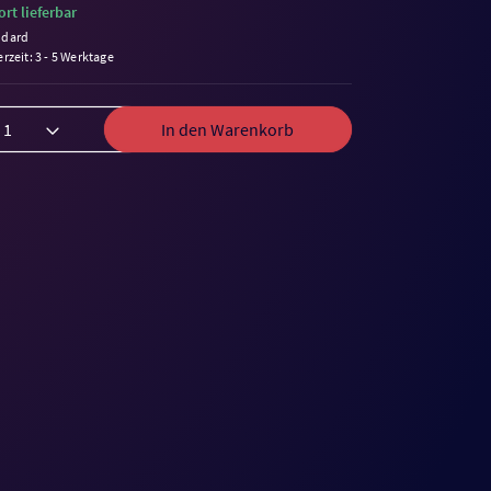
ort lieferbar
ndard
erzeit: 3 - 5 Werktage
In den Warenkorb
me