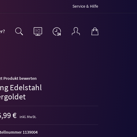
Service & Hilfe
er?
zt Produkt bewerten
ing Edelstahl
ergoldet
,99 €
inkl. MwSt.
tellnummer 1139004