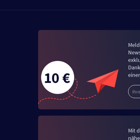
Meld
News
exkl
Dank
eine
Mit d
näher