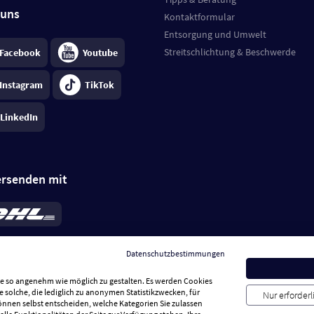
 uns
Kontaktformular
Entsorgung und Umwelt
Streitschlichtung & Beschwerde
Facebook
Youtube
Instagram
TikTok
LinkedIn
ersenden mit
rd 6,95 €
; bei Kühlware zzgl. 0,99 €
llung, insgesamt 7,94 €. Lieferzeit
3-
Datenschutzbestimmungen
.
Preise inkl. MwSt.
Sie so angenehm wie möglich zu gestalten. Es werden Cookies
e solche, die lediglich zu anonymen Statistikzwecken, für
Nur erforder
können selbst entscheiden, welche Kategorien Sie zulassen