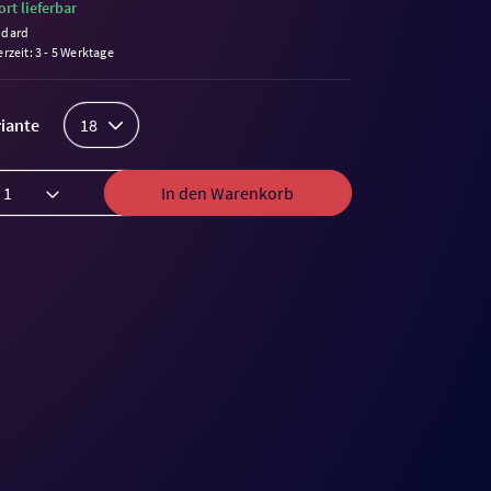
ort lieferbar
ndard
erzeit: 3 - 5 Werktage
iante
18
In den Warenkorb
me