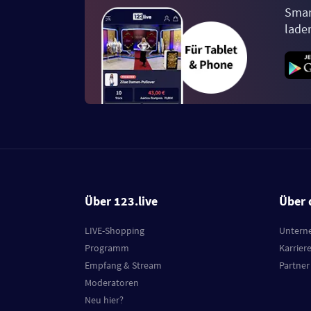
Smar
lade
Über 123.live
Über 
LIVE-Shopping
Untern
Programm
Karrier
Empfang & Stream
Partner
Moderatoren
Neu hier?