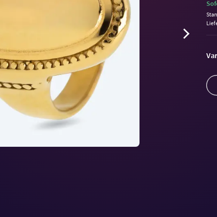
Sof
Sta
Lief
Var
Volu
90%