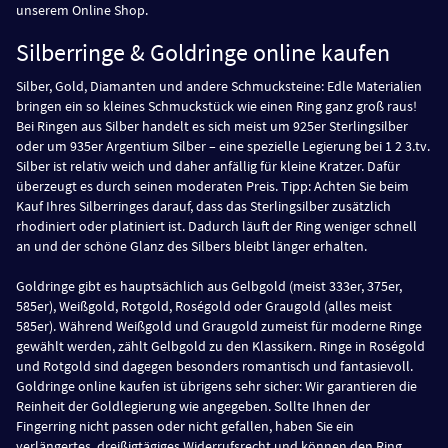
unserem Online Shop.
Silberringe & Goldringe online kaufen
Silber, Gold, Diamanten und andere Schmucksteine: Edle Materialien
bringen ein so kleines Schmuckstück wie einen Ring ganz groß raus!
Bei Ringen aus Silber handelt es sich meist um 925er Sterlingsilber
oder um 935er Argentium Silber – eine spezielle Legierung bei 1 2 3.tv.
Silber ist relativ weich und daher anfällig für kleine Kratzer. Dafür
überzeugt es durch seinen moderaten Preis. Tipp: Achten Sie beim
Kauf Ihres Silberringes darauf, dass das Sterlingsilber zusätzlich
rhodiniert oder platiniert ist. Dadurch läuft der Ring weniger schnell
an und der schöne Glanz des Silbers bleibt länger erhalten.
Goldringe gibt es hauptsächlich aus Gelbgold (meist 333er, 375er,
585er), Weißgold, Rotgold, Roségold oder Graugold (alles meist
585er). Während Weißgold und Graugold zumeist für moderne Ringe
gewählt werden, zählt Gelbgold zu den Klassikern. Ringe in Roségold
und Rotgold sind dagegen besonders romantisch und fantasievoll.
Goldringe online kaufen ist übrigens sehr sicher: Wir garantieren die
Reinheit der Goldlegierung wie angegeben. Sollte Ihnen der
Fingerring nicht passen oder nicht gefallen, haben Sie ein
verlängertes, dreißigtägiges Widerrufsrecht und können den Ring