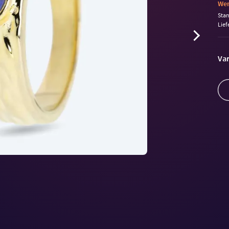
Wen
Sta
Lief
Var
Volu
90%