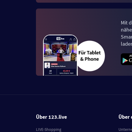
Mit d
näher
Smar
lade
Über 123.live
Über 
LIVE-Shopping
Untern