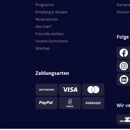
Programm
Karrier
Empfang & Stream
Partner
Moderatoren
Neu hier?
Freunde werben
Folge
Unsere Gutscheine
Sitemap
Zahlungsarten
Wir v