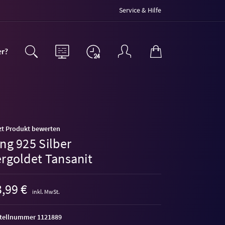
Service & Hilfe
er?
zt Produkt bewerten
ng 925 Silber
ergoldet Tansanit
,99 €
inkl. MwSt.
tellnummer 1121889