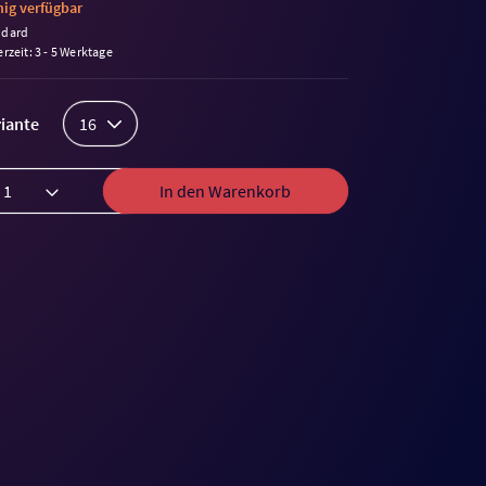
ig verfügbar
ndard
erzeit: 3 - 5 Werktage
iante
16
In den Warenkorb
me