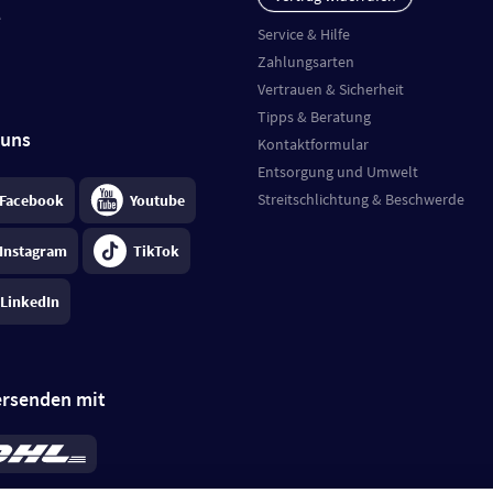
e
Service & Hilfe
Zahlungsarten
Vertrauen & Sicherheit
Tipps & Beratung
 uns
Kontaktformular
Entsorgung und Umwelt
Streitschlichtung & Beschwerde
Facebook
Youtube
Instagram
TikTok
LinkedIn
ersenden mit