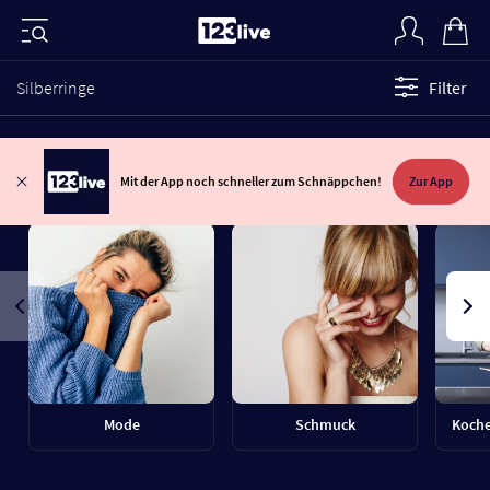
Silberringe
Filter
Mit der App noch schneller zum Schnäppchen!
Zur App
Mode
Schmuck
Koche