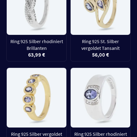
Ring 925 Silber rhodiniert
Ring 925 St. Silber
Brillanten
vergoldet Tansanit
63,99 €
56,00 €
Ring 925 Silber vergoldet
Ring 925 Silber rhodiniert