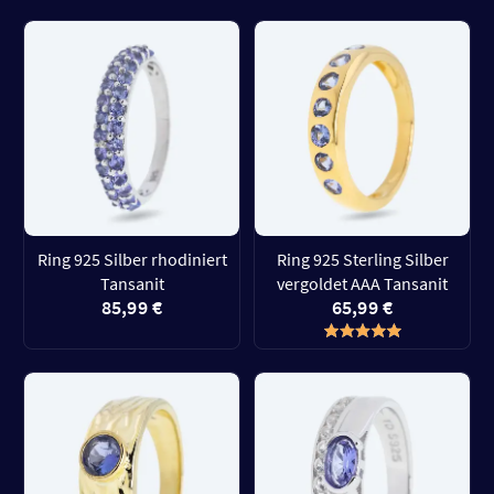
Ring 925 Silber rhodiniert
Ring 925 Sterling Silber
Tansanit
vergoldet AAA Tansanit
85,99 €
65,99 €