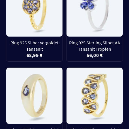
Ring 925 Silber vergoldet
Ring 925 Sterling Silber AA
Tansanit
Tansanit Tropfen
68,99 €
56,00 €