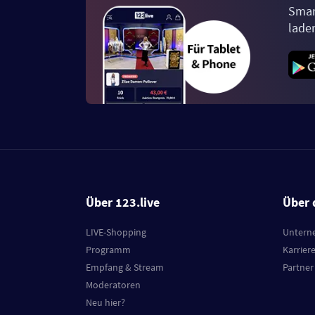
Smar
lade
Über 123.live
Über 
LIVE-Shopping
Untern
Programm
Karrier
Empfang & Stream
Partner
Moderatoren
Neu hier?