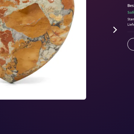
Bes
Sof
Sta
Lief
Volu
90%