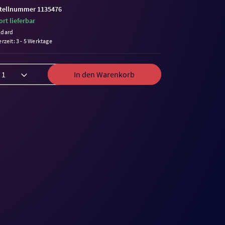
tellnummer 1135476
ort lieferbar
ndard
erzeit: 3 - 5 Werktage
In den Warenkorb
me