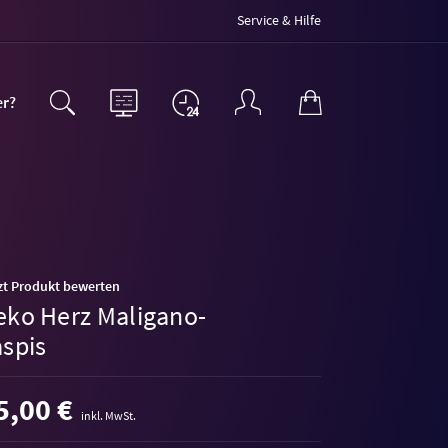
Service & Hilfe
er?
zt Produkt bewerten
eko Herz Maligano-
aspis
5,00 €
inkl. MwSt.