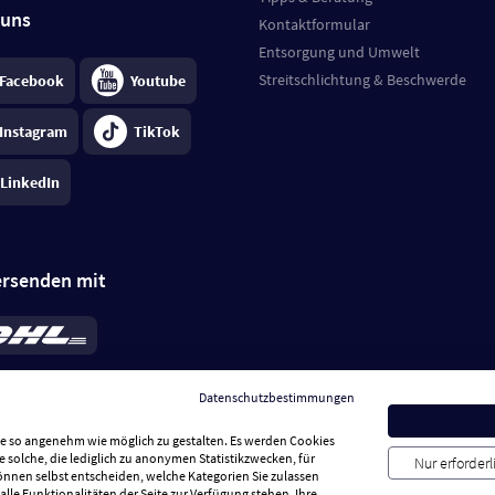
 uns
Kontaktformular
Entsorgung und Umwelt
Streitschlichtung & Beschwerde
Facebook
Youtube
Instagram
TikTok
LinkedIn
ersenden mit
rd 6,95 €
; bei Kühlware zzgl. 0,99 €
llung, insgesamt 7,94 €. Lieferzeit
3-
Datenschutzbestimmungen
.
Preise inkl. MwSt.
Sie so angenehm wie möglich zu gestalten. Es werden Cookies
e solche, die lediglich zu anonymen Statistikzwecken, für
Nur erforder
können selbst entscheiden, welche Kategorien Sie zulassen
alle Funktionalitäten der Seite zur Verfügung stehen. Ihre