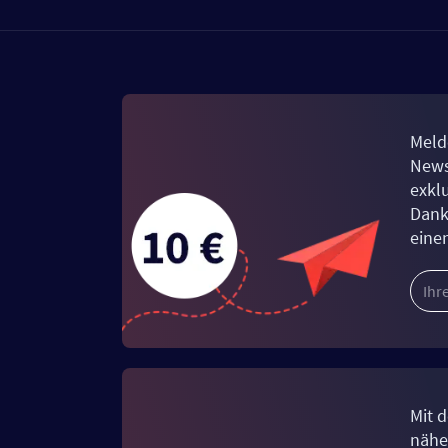
Meld
News
exkl
Dank
eine
Mit d
näher