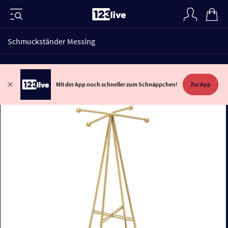
Schmuckständer Messing
Mit der App noch schneller zum Schnäppchen!
Zur App