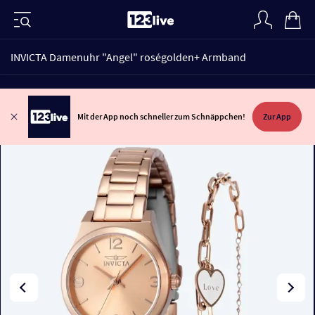
INVICTA Damenuhr "Angel" roségolden+ Armband
Mit der App noch schneller zum Schnäppchen!
Zur App