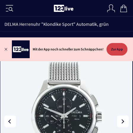
DELMA Herrenuhr "Klondike Sport" Automatik, grün
Mit der App noch schneller zum Schnäppchen!
Zur App