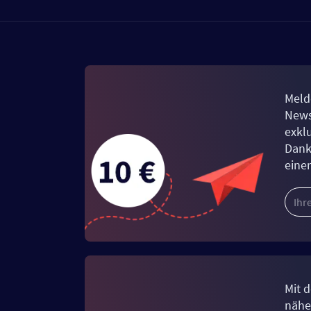
Meld
News
exkl
Dank
eine
Mit d
näher