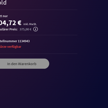
old
zt nur
04,72 €
inkl. MwSt.
ulärer Preis:
375,00 €
tellnummer 1134943
Kürze verfügbar
me
In den Warenkorb