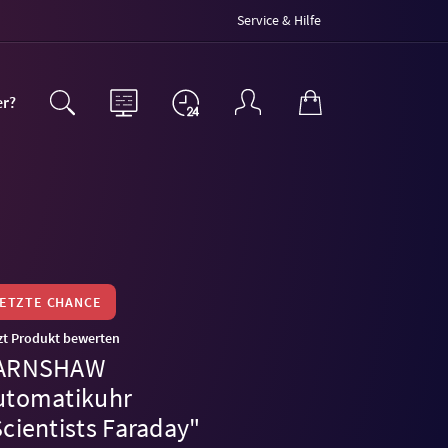
Service & Hilfe
er?
LETZTE CHANCE
zt Produkt bewerten
ARNSHAW
utomatikuhr
cientists Faraday"