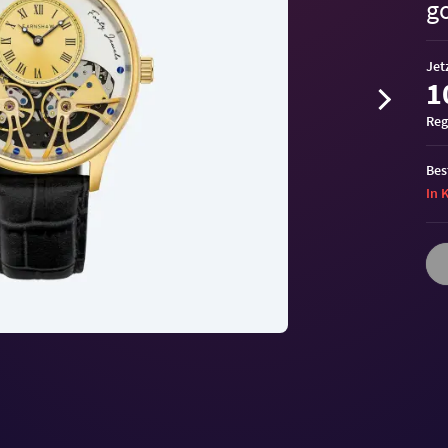
g
Jet
1
Reg
Bes
In 
Volu
90%