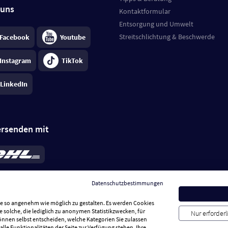
 uns
Kontaktformular
Entsorgung und Umwelt
Streitschlichtung & Beschwerde
Facebook
Youtube
Instagram
TikTok
LinkedIn
ersenden mit
rd 6,95 €
; bei Kühlware zzgl. 0,99 €
llung, insgesamt 7,94 €. Lieferzeit
3-
Datenschutzbestimmungen
.
Preise inkl. MwSt.
Sie so angenehm wie möglich zu gestalten. Es werden Cookies
e solche, die lediglich zu anonymen Statistikzwecken, für
Nur erforder
können selbst entscheiden, welche Kategorien Sie zulassen
alle Funktionalitäten der Seite zur Verfügung stehen. Ihre