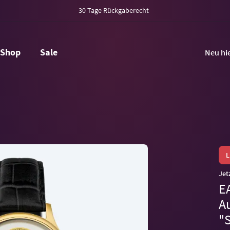
30 Tage Rückgaberecht
Shop
Sale
Neu hi
Jet
E
A
"S