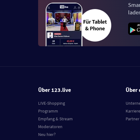
Smar
lade
Über 123.live
Über 
LIVE-Shopping
Untern
Programm
Karrier
Empfang & Stream
Partner
Moderatoren
Neu hier?