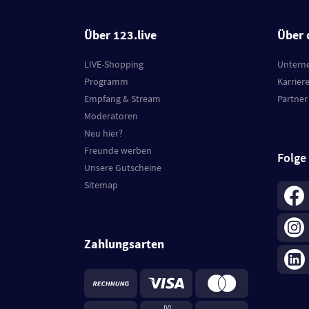
Über 123.live
Über 
LIVE-Shopping
Untern
Programm
Karrier
Empfang & Stream
Partner
Moderatoren
Neu hier?
Freunde werben
Folge
Unsere Gutscheine
Sitemap
Zahlungsarten