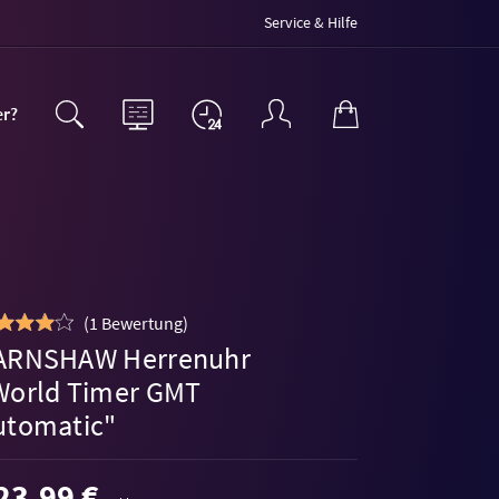
Service & Hilfe
er?
(
1 Bewertung
)
ARNSHAW Herrenuhr
World Timer GMT
utomatic"
23,99 €