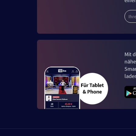
eine
Mit d
näher
Smar
lade