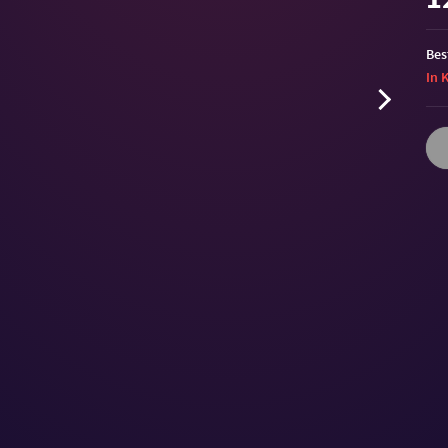
Bes
In 