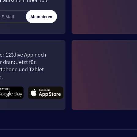
n Gutschein über 10 €*
Abonnieren
er 123.live App noch
 dran: Jetzt für
tphone und Tablet
n.