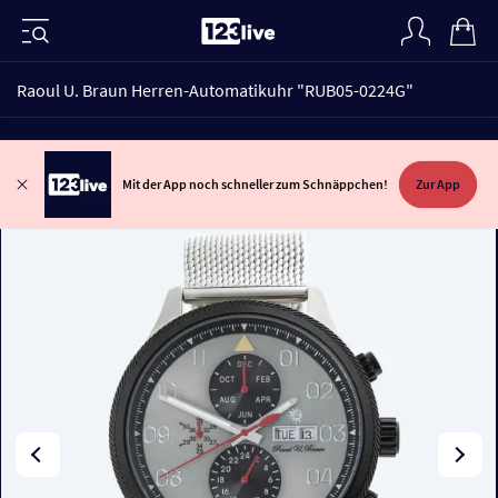
Raoul U. Braun Herren-Automatikuhr "RUB05-0224G"
Mit der App noch schneller zum Schnäppchen!
Zur App