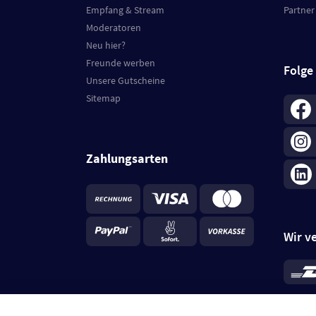
Empfang & Stream
Partner
Moderatoren
Neu hier?
Freunde werben
Folge
Unsere Gutscheine
Sitemap
Zahlungsarten
Wir v
*
Standa
je Beste