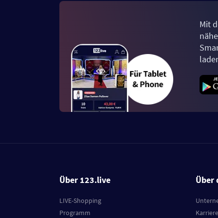
Mit d
näher
Smar
lade
Über 123.live
Über 
LIVE-Shopping
Untern
Programm
Karrier