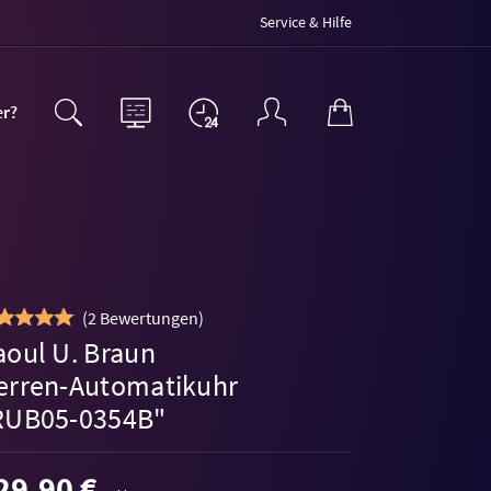
Service & Hilfe
er?
(
2 Bewertungen
)
aoul U. Braun
erren-Automatikuhr
RUB05-0354B"
29,90 €