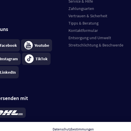
Service & Hilfe
Zahlungsarten
Vertrauen & Sicherheit
Tipps & Beratung
 uns
Kontaktformular
Entsorgung und Umwelt
Streitschlichtung & Beschwerde
Facebook
Youtube
Instagram
TikTok
LinkedIn
ersenden mit
rd 6,95 €
; bei Kühlware zzgl. 0,99 €
llung, insgesamt 7,94 €. Lieferzeit
3-
Datenschutzbestimmungen