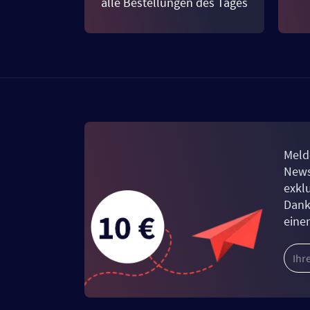
alle Bestellungen des Tages
Meld
News
exkl
Dank
eine