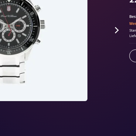
Bes
Wen
Sta
Lief
Volu
90%