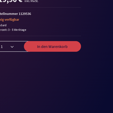
inkl. MwSt.
tellnummer 1129536
ig verfügbar
ndard
erzeit: 3 - 5 Werktage
In den Warenkorb
me