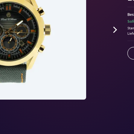
Bes
Sof
Sta
Lief
Volu
90%