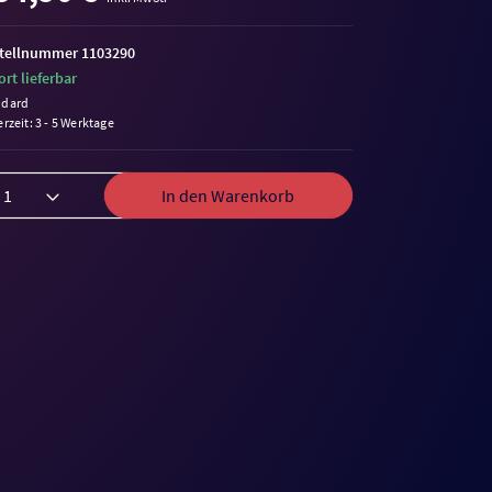
tellnummer 1103290
ort lieferbar
ndard
erzeit: 3 - 5 Werktage
In den Warenkorb
me