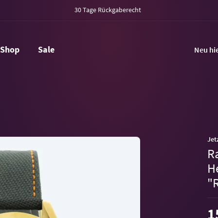
30 Tage Rückgaberecht
Shop
Sale
Neu hi
Jet
R
H
"
1