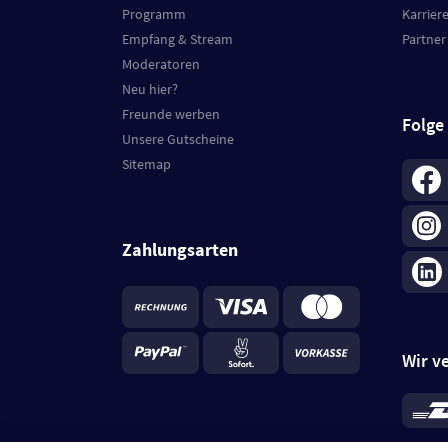
Programm
Karrier
Empfang & Stream
Partner
Moderatoren
Neu hier?
Freunde werben
Folge
Unsere Gutscheine
Sitemap
Zahlungsarten
Wir v
*
Standa