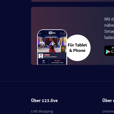
Mit d
näher
Smar
lade
Über 123.live
Über 
LIVE-Shopping
Untern