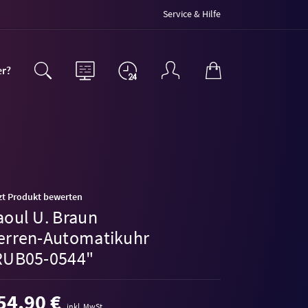
Service & Hilfe
er?
zt Produkt bewerten
aoul U. Braun
erren-Automatikuhr
RUB05-0544"
54,90 €
inkl. MwSt.