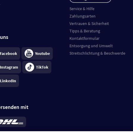
e
Service & Hilfe
Zahlungsarten
Vertrauen & Sicherheit
Tipps & Beratung
 uns
Kontaktformular
Entsorgung und Umwelt
Streitschlichtung & Beschwerde
Facebook
Youtube
Instagram
TikTok
LinkedIn
ersenden mit
rd 6,95 €
; bei Kühlware zzgl. 0,99 €