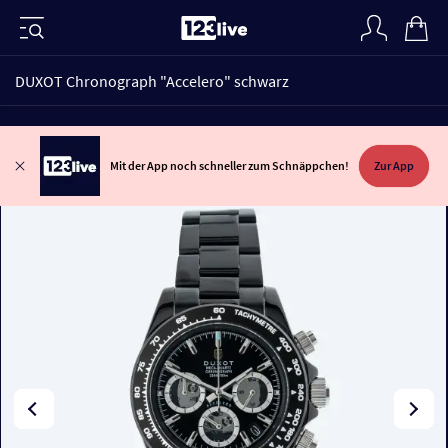
DUXOT Chronograph "Accelero" schwarz
Mit der App noch schneller zum Schnäppchen!
Zur App