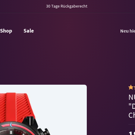
30 Tage Rückgaberecht
Shop
Sale
Neu hi
N
"
C
1