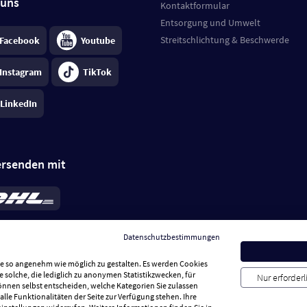
 uns
Kontaktformular
Entsorgung und Umwelt
Streitschlichtung & Beschwerde
Facebook
Youtube
Instagram
TikTok
LinkedIn
ersenden mit
rd 6,95 €
; bei Kühlware zzgl. 0,99 €
llung, insgesamt 7,94 €. Lieferzeit
3-
Datenschutzbestimmungen
.
Preise inkl. MwSt.
Sie so angenehm wie möglich zu gestalten. Es werden Cookies
e solche, die lediglich zu anonymen Statistikzwecken, für
Nur erforder
können selbst entscheiden, welche Kategorien Sie zulassen
alle Funktionalitäten der Seite zur Verfügung stehen. Ihre