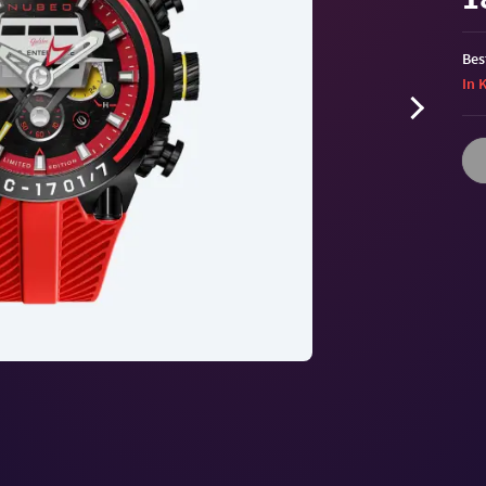
Bes
In 
Volu
90%