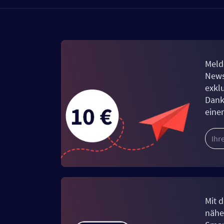
Meld
News
exkl
Dank
eine
Mit d
näher