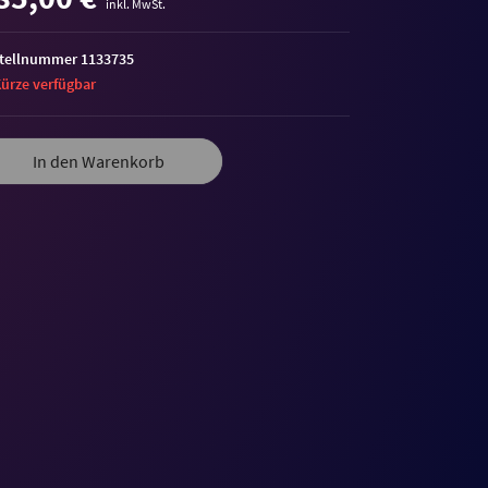
inkl. MwSt.
tellnummer 1133735
Kürze verfügbar
In den Warenkorb
me