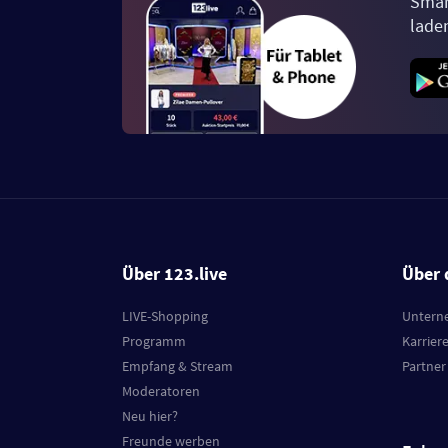
Smar
lade
Über 123.live
Über 
LIVE-Shopping
Untern
Programm
Karrier
Empfang & Stream
Partner
Moderatoren
Neu hier?
Freunde werben