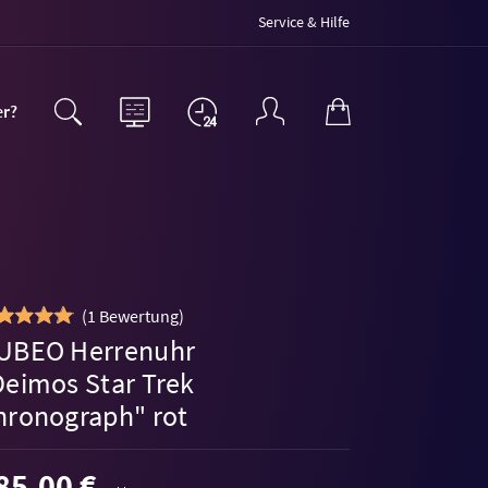
Service & Hilfe
er?
(
1 Bewertung
)
UBEO Herrenuhr
Deimos Star Trek
hronograph" rot
85,00 €