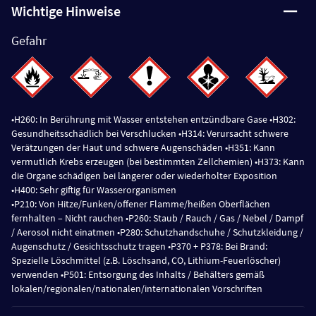
Wichtige Hinweise
Gefahr
•H260: In Berührung mit Wasser entstehen entzündbare Gase •H302:
Gesundheitsschädlich bei Verschlucken •H314: Verursacht schwere
Verätzungen der Haut und schwere Augenschäden •H351: Kann
vermutlich Krebs erzeugen (bei bestimmten Zellchemien) •H373: Kann
die Organe schädigen bei längerer oder wiederholter Exposition
•H400: Sehr giftig für Wasserorganismen
•P210: Von Hitze/Funken/offener Flamme/heißen Oberflächen
fernhalten – Nicht rauchen •P260: Staub / Rauch / Gas / Nebel / Dampf
/ Aerosol nicht einatmen •P280: Schutzhandschuhe / Schutzkleidung /
Augenschutz / Gesichtsschutz tragen •P370 + P378: Bei Brand:
Spezielle Löschmittel (z.B. Löschsand, CO, Lithium-Feuerlöscher)
verwenden •P501: Entsorgung des Inhalts / Behälters gemäß
lokalen/regionalen/nationalen/internationalen Vorschriften