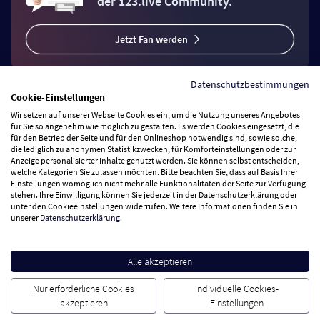
der 123.live Community.
Jetzt Fan werden
Datenschutzbestimmungen
Cookie-Einstellungen
Wir setzen auf unserer Webseite Cookies ein, um die Nutzung unseres Angebotes
Vertrag widerrufen
für Sie so angenehm wie möglich zu gestalten. Es werden Cookies eingesetzt, die
für den Betrieb der Seite und für den Onlineshop notwendig sind, sowie solche,
die lediglich zu anonymen Statistikzwecken, für Komforteinstellungen oder zur
Anzeige personalisierter Inhalte genutzt werden. Sie können selbst entscheiden,
Zahlungsarten
welche Kategorien Sie zulassen möchten. Bitte beachten Sie, dass auf Basis Ihrer
Einstellungen womöglich nicht mehr alle Funktionalitäten der Seite zur Verfügung
stehen. Ihre Einwilligung können Sie jederzeit in der Datenschutzerklärung oder
Wir versenden mit
unter den Cookieeinstellungen widerrufen. Weitere Informationen finden Sie in
unserer
Datenschutzerklärung
.
Service Hotline
Alle akzeptieren
Besuchen Sie uns
Nur erforderliche Cookies
Individuelle Cookies-
akzeptieren
Einstellungen
Cookie Einstellungen
AGB
Datenschutz
Impressum